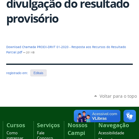
divulgação do resultado
provisório
Download Chamada PROEX-DRIIT 01-2020 - Resposta aos Recursos do Resultado
Parcial.pdf
— 201 KB
registrado em:
Editais
Voltar para o topo
Cursos
Serviços
Nossos
Navegação
Campi
Como
Fale
Acessibilidade
ingressar
Conosco