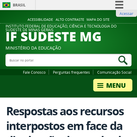
BRASIL
Acessar
Simplifique!
ACESSIBILIDADE
ALTO CONTRASTE
MAPA DO SITE
Comunica BR
INSTITUTO FEDERAL DE EDUCAÇÃO, CIÊNCIA E TECNOLOGIA DO
IF SUDESTE MG
SUDESTE DE MINAS GERAIS
Participe
Acesso à informação
MINISTÉRIO DA EDUCAÇÃO
Legislação
Buscar no portal
Bus
Canais
Fale Conosco
Perguntas frequentes
Comunicação Social
Respostas aos recursos
interpostos em face da