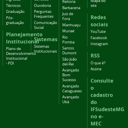
Mapa do
Reitoria
Técnicos
Ouvidoria
site
Barbacena
Graduação
Perguntas
Juiz de
Redes
Frequentes
Pós-
Fora
graduação
Comunicação
sociais
Manhuaçu
Social
Muriaé
YouTube
Planejamento
Rio
Facebook
Sistemas
Institucional
Pomba
Instagram
Sistemas
Santos
Plano de
Institucionais
Dumont
Desenvolvimento
RSS
Institucional
São João
O que é?
- PDI
del-Rei
Assine
Avançado
Bom
Consulte
Sucesso
Avançado
o
Cataguases
cadastro
Avançado
do
Ubá
IFSudesteMG
no e-
MEC