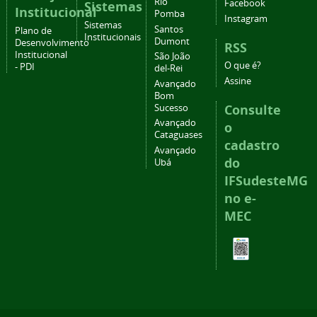
Rio
Facebook
Sistemas
Institucional
Pomba
Instagram
Sistemas
Santos
Plano de
Institucionais
Dumont
Desenvolvimento
RSS
Institucional
São João
O que é?
- PDI
del-Rei
Assine
Avançado
Bom
Consulte
Sucesso
Avançado
o
Cataguases
cadastro
Avançado
do
Ubá
IFSudesteMG
no e-
MEC