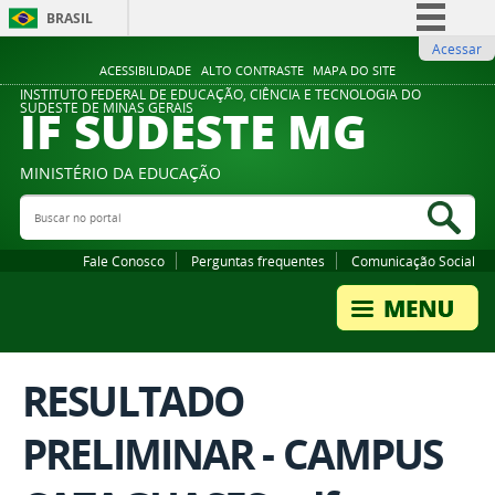
BRASIL
Acessar
Simplifique!
ACESSIBILIDADE
ALTO CONTRASTE
MAPA DO SITE
Comunica BR
INSTITUTO FEDERAL DE EDUCAÇÃO, CIÊNCIA E TECNOLOGIA DO
IF SUDESTE MG
SUDESTE DE MINAS GERAIS
Participe
Acesso à informação
MINISTÉRIO DA EDUCAÇÃO
Legislação
Buscar no portal
Bus
Canais
Fale Conosco
Perguntas frequentes
Comunicação Social
RESULTADO
PRELIMINAR - CAMPUS