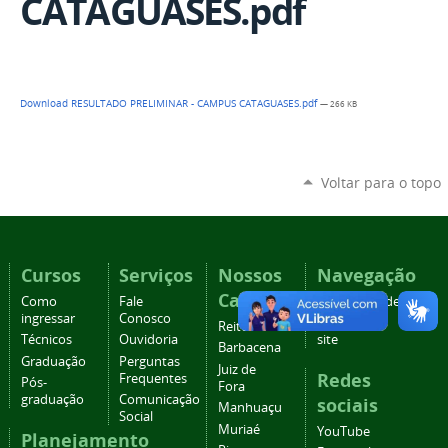
CATAGUASES.pdf
Download RESULTADO PRELIMINAR - CAMPUS CATAGUASES.pdf
— 266 KB
Voltar para o topo
Cursos
Serviços
Nossos
Navegação
Campi
Como
Fale
Acessibilidade
ingressar
Conosco
Mapa do
Reitoria
Técnicos
Ouvidoria
site
Barbacena
Graduação
Perguntas
Juiz de
Redes
Frequentes
Pós-
Fora
graduação
Comunicação
sociais
Manhuaçu
Social
Muriaé
YouTube
Planejamento