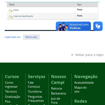
Título
Tipo
Pasta
Edital
Pasta
Lista de classificados
registrado em:
Matrículas
Voltar para o topo
Cursos
Serviços
Nossos
Navegação
Campi
Como
Fale
Acessibilidade
ingressar
Conosco
Mapa do
Reitoria
Técnicos
Ouvidoria
site
Barbacena
Graduação
Perguntas
Juiz de
Redes
Frequentes
Pós-
Fora