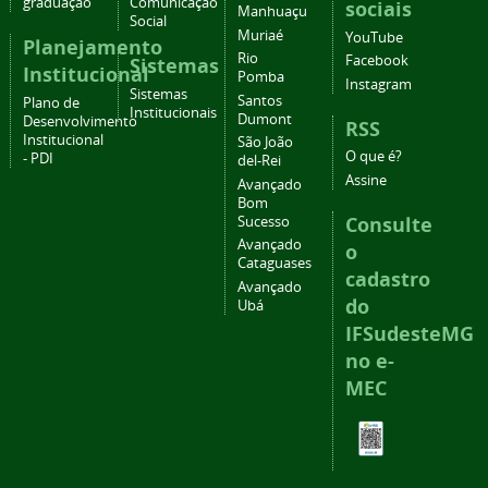
graduação
Comunicação
sociais
Manhuaçu
Social
Muriaé
YouTube
Planejamento
Rio
Facebook
Sistemas
Institucional
Pomba
Instagram
Sistemas
Santos
Plano de
Institucionais
Dumont
Desenvolvimento
RSS
Institucional
São João
O que é?
- PDI
del-Rei
Assine
Avançado
Bom
Consulte
Sucesso
Avançado
o
Cataguases
cadastro
Avançado
do
Ubá
IFSudesteMG
no e-
MEC