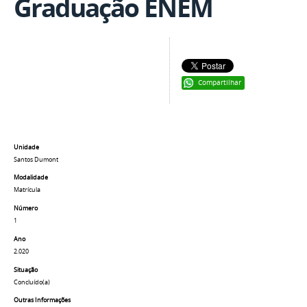
Graduação ENEM
Compartilhar
Unidade
Santos Dumont
Modalidade
Matrícula
Número
1
Ano
2.020
Situação
Concluído(a)
Outras Informações