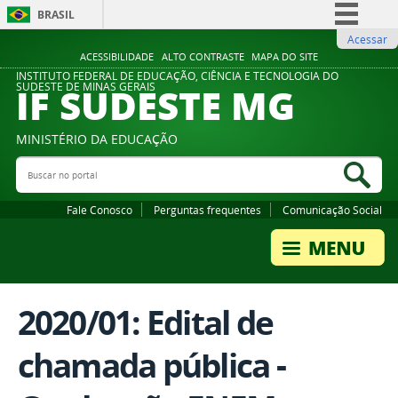
BRASIL
Acessar
Simplifique!
ACESSIBILIDADE
ALTO CONTRASTE
MAPA DO SITE
Comunica BR
INSTITUTO FEDERAL DE EDUCAÇÃO, CIÊNCIA E TECNOLOGIA DO
IF SUDESTE MG
SUDESTE DE MINAS GERAIS
Participe
Acesso à informação
MINISTÉRIO DA EDUCAÇÃO
Legislação
Buscar no portal
Bus
Canais
Fale Conosco
Perguntas frequentes
Comunicação Social
2020/01: Edital de
chamada pública -