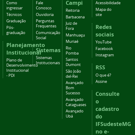
Campi
Como
Fale
Acessibilidade
ingressar
Conosco
Mapa do
Reitoria
Técnicos
Ouvidoria
site
Barbacena
Graduação
Perguntas
Juiz de
Redes
Frequentes
Pós-
Fora
graduação
Comunicação
sociais
Manhuaçu
Social
Muriaé
YouTube
Planejamento
Rio
Facebook
Sistemas
Institucional
Pomba
Instagram
Sistemas
Santos
Plano de
Institucionais
Dumont
Desenvolvimento
RSS
Institucional
São João
O que é?
- PDI
del-Rei
Assine
Avançado
Bom
Consulte
Sucesso
Avançado
o
Cataguases
cadastro
Avançado
do
Ubá
IFSudesteMG
no e-