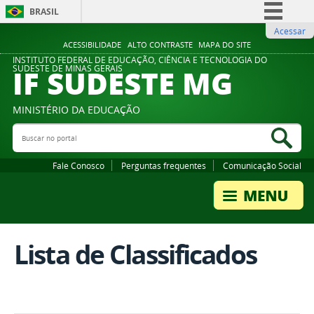
BRASIL
Acessar
Simplifique!
ACESSIBILIDADE
ALTO CONTRASTE
MAPA DO SITE
Comunica BR
INSTITUTO FEDERAL DE EDUCAÇÃO, CIÊNCIA E TECNOLOGIA DO
IF SUDESTE MG
SUDESTE DE MINAS GERAIS
Participe
Acesso à informação
MINISTÉRIO DA EDUCAÇÃO
Legislação
Buscar no portal
Bus
Canais
Fale Conosco
Perguntas frequentes
Comunicação Social
Lista de Classificados