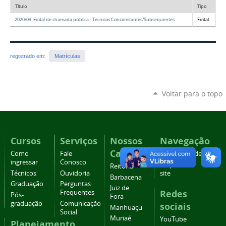
Título
Tipo
2020/03: Edital de chamada pública - Técnicos Concomitantes/Subsequentes
Edital
registrado em:
Matrículas
Voltar para o topo
Cursos
Serviços
Nossos
Navegação
Campi
Como
Fale
Acessibilidade
ingressar
Conosco
Mapa do
Reitoria
Técnicos
Ouvidoria
site
Barbacena
Graduação
Perguntas
Juiz de
Redes
Frequentes
Pós-
Fora
graduação
Comunicação
sociais
Manhuaçu
Social
Muriaé
YouTube
Planejamento