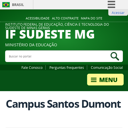
BRASIL
Acessar
Simplifique!
ACESSIBILIDADE
ALTO CONTRASTE
MAPA DO SITE
Comunica BR
INSTITUTO FEDERAL DE EDUCAÇÃO, CIÊNCIA E TECNOLOGIA DO
IF SUDESTE MG
SUDESTE DE MINAS GERAIS
Participe
Acesso à informação
MINISTÉRIO DA EDUCAÇÃO
Legislação
Buscar no portal
Bus
Canais
Fale Conosco
Perguntas frequentes
Comunicação Social
Campus Santos Dumont