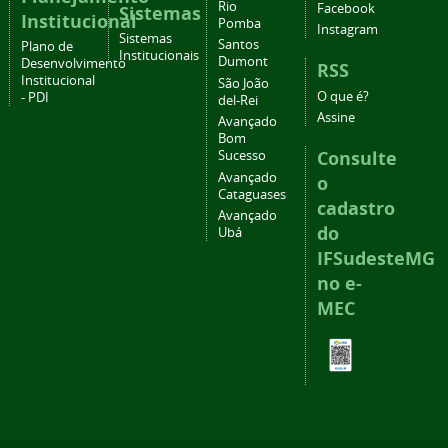
Rio
Facebook
Sistemas
Institucional
Pomba
Instagram
Sistemas
Santos
Plano de
Institucionais
Dumont
Desenvolvimento
RSS
Institucional
São João
O que é?
- PDI
del-Rei
Assine
Avançado
Bom
Consulte
Sucesso
Avançado
o
Cataguases
cadastro
Avançado
do
Ubá
IFSudesteMG
no e-
MEC