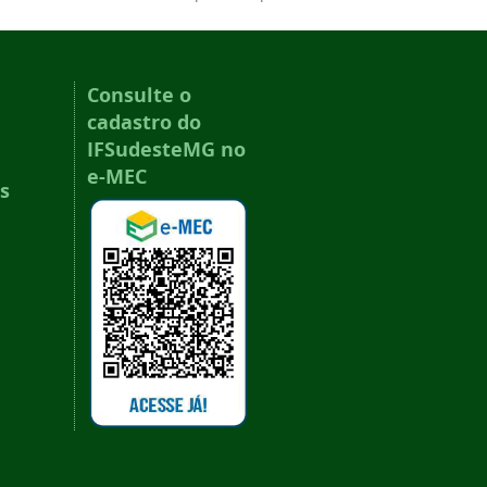
Consulte o
cadastro do
IFSudesteMG no
e-MEC
s