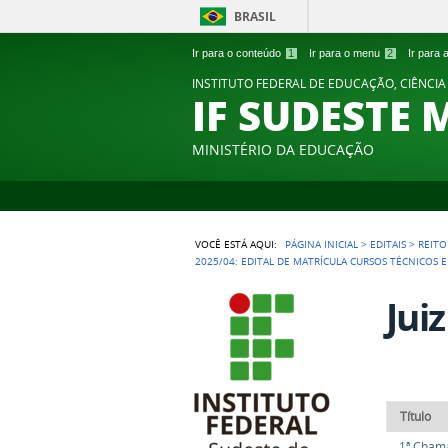
BRASIL
Ir para o conteúdo
1
Ir para o menu
2
Ir para
INSTITUTO FEDERAL DE EDUCAÇÃO, CIÊNCIA
IF SUDESTE 
MINISTÉRIO DA EDUCAÇÃO
VOCÊ ESTÁ AQUI:
PÁGINA INICIAL
>
EDITAIS
>
REITO
2025/04: EDITAL DE MATRÍCULA CURSOS TÉCNICOS 
Jui
Título
1ª Cham