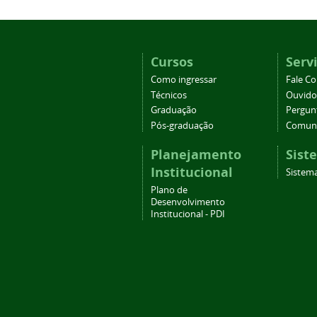
Cursos
Serv
Como ingressar
Fale C
Técnicos
Ouvido
Graduação
Pergun
Pós-graduação
Comuni
Planejamento
Sist
Institucional
Sistema
Plano de
Desenvolvimento
Institucional - PDI