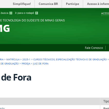
Simplifique!
Comunica BR
Participe
Acesso à infor
 a busca
3
Ir para o rodapé
4
ACESS
 E TECNOLOGIA DO SUDESTE DE MINAS GERAIS
MG
Fale Conosco
RIA
>
MATRÍCULA
>
2025-1
>
CURSOS TÉCNICOS, ESPECIALIZAÇÃO TÉCNICA E DE GRADUAÇÃO
E DE GRADUAÇÃO
>
PROEJA
>
JUIZ DE FORA
z de Fora
Tip
ada
Pas