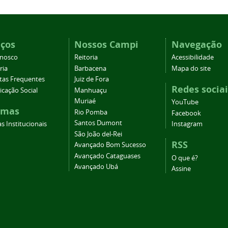
iços
Nossos Campi
Navegação
onosco
Reitoria
Acessibilidade
ria
Barbacena
Mapa do site
tas Frequentes
Juiz de Fora
Redes sociai
cação Social
Manhuaçu
Muriaé
YouTube
emas
Rio Pomba
Facebook
Santos Dumont
s Institucionais
Instagram
São João del-Rei
RSS
Avançado Bom Sucesso
Avançado Cataguases
O que é?
Avançado Ubá
Assine