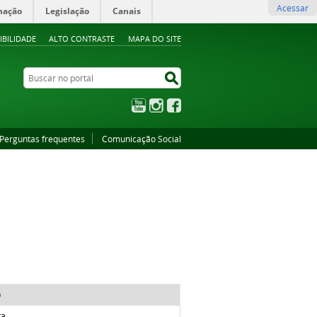
Acessar
mação
Legislação
Canais
IBILIDADE
ALTO CONTRASTE
MAPA DO SITE
Buscar no portal
Buscar no portal
YouTube
Instagram
Facebook
Perguntas frequentes
Comunicação Social
>
o
ta