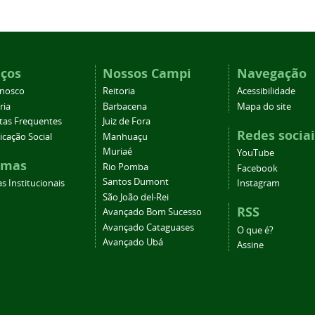
iços
Nossos Campi
Navegação
onosco
Reitoria
Acessibilidade
ria
Barbacena
Mapa do site
tas Frequentes
Juiz de Fora
Redes sociai
cação Social
Manhuaçu
Muriaé
YouTube
emas
Rio Pomba
Facebook
Santos Dumont
s Institucionais
Instagram
São João del-Rei
RSS
Avançado Bom Sucesso
Avançado Cataguases
O que é?
Avançado Ubá
Assine