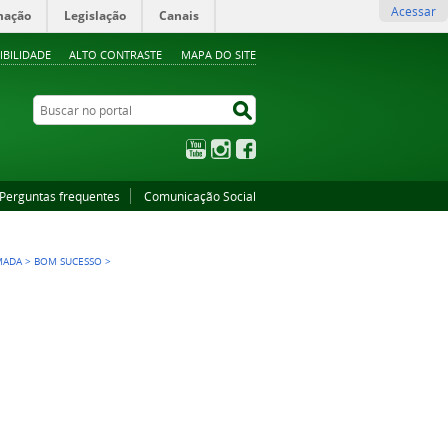
Acessar
mação
Legislação
Canais
IBILIDADE
ALTO CONTRASTE
MAPA DO SITE
Buscar no portal
Buscar no portal
YouTube
Instagram
Facebook
Perguntas frequentes
Comunicação Social
>
MADA
>
BOM SUCESSO
>