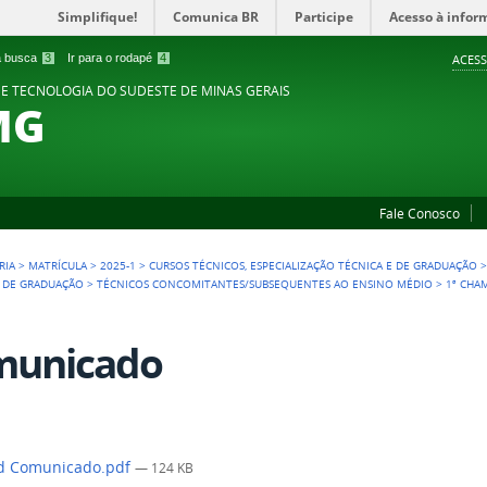
Simplifique!
Comunica BR
Participe
Acesso à infor
 a busca
3
Ir para o rodapé
4
ACESS
 E TECNOLOGIA DO SUDESTE DE MINAS GERAIS
MG
Fale Conosco
RIA
>
MATRÍCULA
>
2025-1
>
CURSOS TÉCNICOS, ESPECIALIZAÇÃO TÉCNICA E DE GRADUAÇÃO
E DE GRADUAÇÃO
>
TÉCNICOS CONCOMITANTES/SUBSEQUENTES AO ENSINO MÉDIO
>
1ª CHA
municado
d Comunicado.pdf
— 124 KB