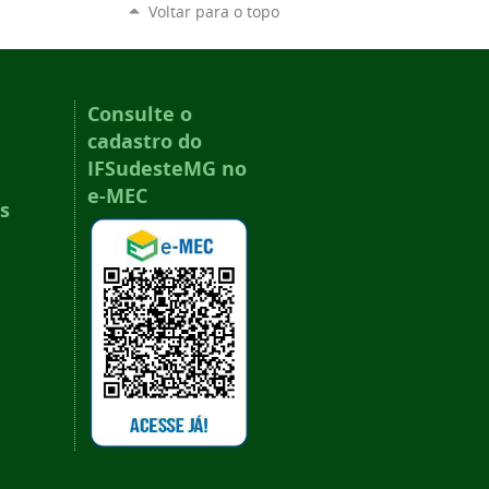
Voltar para o topo
Consulte o
cadastro do
IFSudesteMG no
e-MEC
s