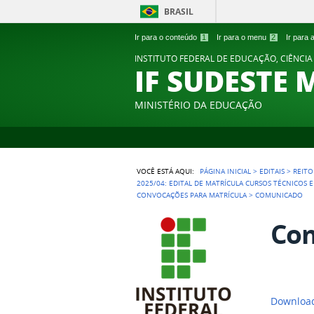
BRASIL
Ir para o conteúdo
1
Ir para o menu
2
Ir para
INSTITUTO FEDERAL DE EDUCAÇÃO, CIÊNCIA
IF SUDESTE 
MINISTÉRIO DA EDUCAÇÃO
VOCÊ ESTÁ AQUI:
PÁGINA INICIAL
>
EDITAIS
>
REITO
2025/04: EDITAL DE MATRÍCULA CURSOS TÉCNICOS 
CONVOCAÇÕES PARA MATRÍCULA
>
COMUNICADO
Co
Downloa