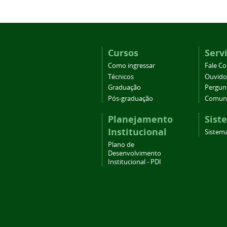
Cursos
Serv
Como ingressar
Fale C
Técnicos
Ouvido
Graduação
Pergun
Pós-graduação
Comuni
Planejamento
Sist
Institucional
Sistema
Plano de
Desenvolvimento
Institucional - PDI