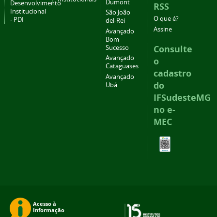
Dumont
Desenvolvimento
RSS
Institucional
São João
O que é?
- PDI
del-Rei
Assine
Avançado
Bom
Consulte
Sucesso
Avançado
o
Cataguases
cadastro
Avançado
do
Ubá
IFSudesteMG
no e-
MEC