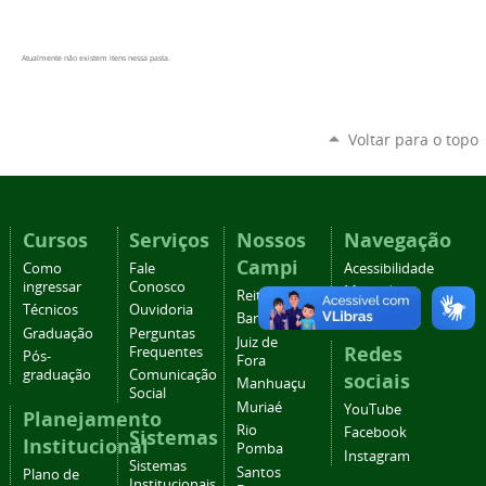
Atualmente não existem itens nessa pasta.
Voltar para o topo
Cursos
Serviços
Nossos
Navegação
Campi
Como
Fale
Acessibilidade
ingressar
Conosco
Mapa do
Reitoria
Técnicos
Ouvidoria
site
Barbacena
Graduação
Perguntas
Juiz de
Redes
Frequentes
Pós-
Fora
graduação
Comunicação
sociais
Manhuaçu
Social
Muriaé
YouTube
Planejamento
Rio
Facebook
Sistemas
Institucional
Pomba
Instagram
Sistemas
Santos
Plano de
Institucionais