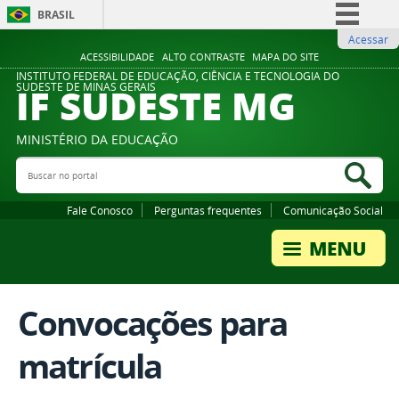
BRASIL
Acessar
Simplifique!
ACESSIBILIDADE
ALTO CONTRASTE
MAPA DO SITE
Comunica BR
INSTITUTO FEDERAL DE EDUCAÇÃO, CIÊNCIA E TECNOLOGIA DO
IF SUDESTE MG
SUDESTE DE MINAS GERAIS
Participe
Acesso à informação
MINISTÉRIO DA EDUCAÇÃO
Legislação
Buscar no portal
Bus
Canais
Fale Conosco
Perguntas frequentes
Comunicação Social
Convocações para
matrícula