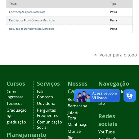
Título
Tipo
Convocações para matrícula
Pasta
Resultados Provisórios da Matrícula
Pasta
Resultados Definitivos da Matrícula
Pasta
Voltar para o topo
Cursos
Serviços
Nossos
Navegação
Campi
Como
Fale
Acessibilidade
ingressar
Conosco
Mapa do
Reitoria
Técnicos
Ouvidoria
site
Barbacena
Graduação
Perguntas
Juiz de
Redes
Frequentes
Pós-
Fora
graduação
Comunicação
sociais
Manhuaçu
Social
Muriaé
YouTube
Planejamento
Rio
Facebook