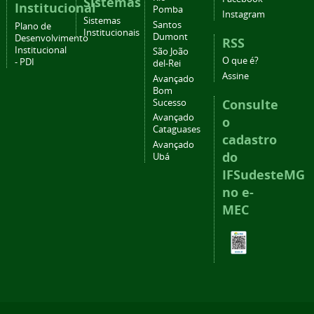
Sistemas
Institucional
Pomba
Instagram
Sistemas
Santos
Plano de
Institucionais
Dumont
Desenvolvimento
RSS
Institucional
São João
O que é?
- PDI
del-Rei
Assine
Avançado
Bom
Consulte
Sucesso
Avançado
o
Cataguases
cadastro
Avançado
do
Ubá
IFSudesteMG
no e-
MEC