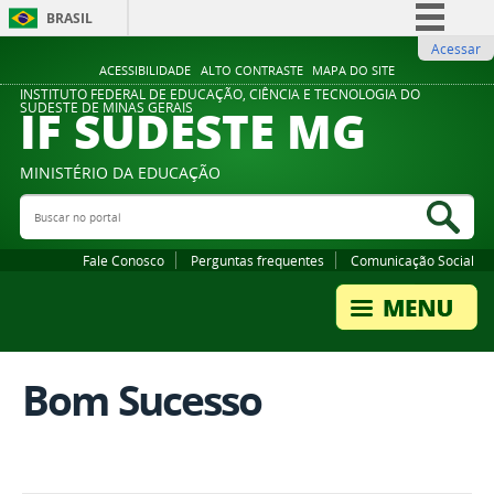
BRASIL
Acessar
Simplifique!
ACESSIBILIDADE
ALTO CONTRASTE
MAPA DO SITE
Comunica BR
INSTITUTO FEDERAL DE EDUCAÇÃO, CIÊNCIA E TECNOLOGIA DO
IF SUDESTE MG
SUDESTE DE MINAS GERAIS
Participe
Acesso à informação
MINISTÉRIO DA EDUCAÇÃO
Legislação
Buscar no portal
Bus
Canais
Fale Conosco
Perguntas frequentes
Comunicação Social
Bom Sucesso