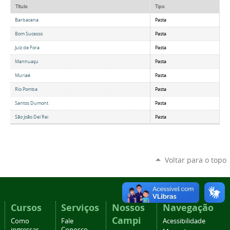
Título
Tipo
Barbacena
Pasta
Bom Sucesso
Pasta
Juiz de Fora
Pasta
Manhuaçu
Pasta
Muriaé
Pasta
Rio Pomba
Pasta
Santos Dumont
Pasta
São João Del Rei
Pasta
Voltar para o topo
Cursos
Serviços
Nossos
Navegação
Campi
Como
Fale
Acessibilidade
ingressar
Conosco