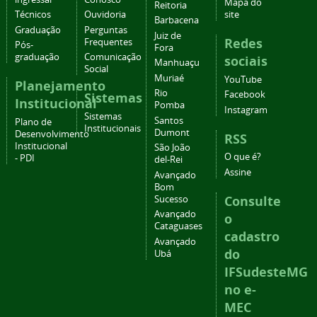
Mapa do
Reitoria
Técnicos
Ouvidoria
site
Barbacena
Graduação
Perguntas
Juiz de
Redes
Frequentes
Pós-
Fora
graduação
Comunicação
sociais
Manhuaçu
Social
Muriaé
YouTube
Planejamento
Rio
Facebook
Sistemas
Institucional
Pomba
Instagram
Sistemas
Santos
Plano de
Institucionais
Dumont
Desenvolvimento
RSS
Institucional
São João
O que é?
- PDI
del-Rei
Assine
Avançado
Bom
Consulte
Sucesso
Avançado
o
Cataguases
cadastro
Avançado
do
Ubá
IFSudesteMG
no e-
MEC