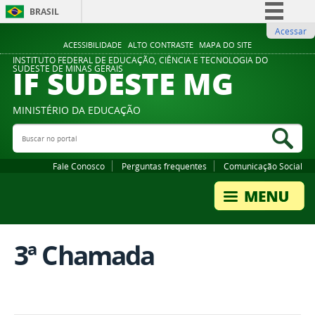
BRASIL
Acessar
Simplifique!
ACESSIBILIDADE
ALTO CONTRASTE
MAPA DO SITE
Comunica BR
INSTITUTO FEDERAL DE EDUCAÇÃO, CIÊNCIA E TECNOLOGIA DO
IF SUDESTE MG
SUDESTE DE MINAS GERAIS
Participe
Acesso à informação
MINISTÉRIO DA EDUCAÇÃO
Legislação
Buscar no portal
Bus
Canais
Fale Conosco
Perguntas frequentes
Comunicação Social
3ª Chamada