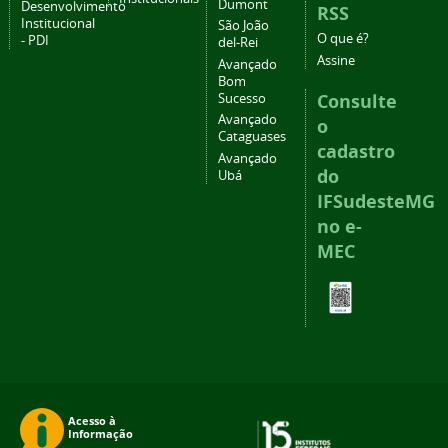
Dumont
Desenvolvimento
RSS
Institucional
São João
O que é?
- PDI
del-Rei
Assine
Avançado
Bom
Consulte
Sucesso
Avançado
o
Cataguases
cadastro
Avançado
do
Ubá
IFSudesteMG
no e-
MEC