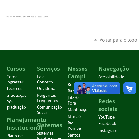
Atualmente não existem itens nessa pasta.
Voltar para o topo
Cursos
Serviços
Nossos
Navegação
Campi
Como
Fale
Acessibilidade
ingressar
Conosco
Mapa do
Reitoria
Técnicos
Ouvidoria
site
Barbacena
Graduação
Perguntas
Juiz de
Redes
Frequentes
Pós-
Fora
graduação
Comunicação
sociais
Manhuaçu
Social
Muriaé
YouTube
Planejamento
Rio
Facebook
Sistemas
Institucional
Pomba
Instagram
Sistemas
Santos
Plano de
Institucionais