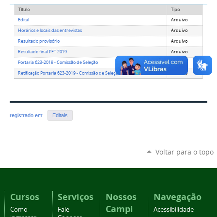
Título
Tipo
Edital
Arquivo
Horários e locais das entrevistas
Arquivo
Resultado provisório
Arquivo
Resultado final PET 2019
Arquivo
Portaria 623-2019 - Comissão de Seleção
Arquivo
Retificação Portaria 623-2019 - Comissão de Seleção
Arquivo
registrado em:
Editais
Voltar para o topo
Cursos
Serviços
Nossos
Navegação
Campi
Como
Fale
Acessibilidade