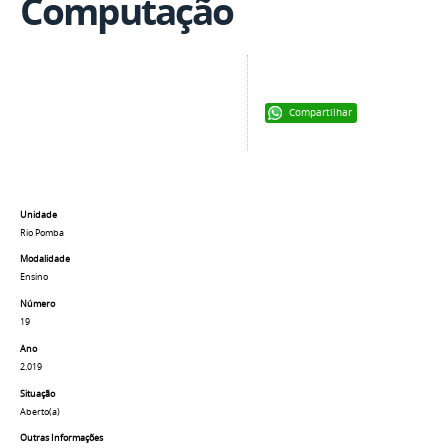
Computação
Compartilhar
Unidade
Rio Pomba
Modalidade
Ensino
Número
19
Ano
2.019
Situação
Aberto(a)
Outras Informações