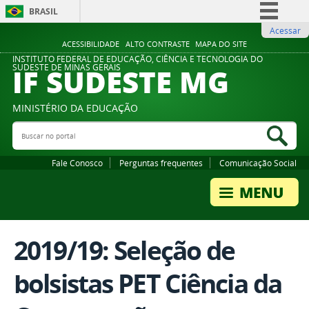
BRASIL
Acessar
Simplifique!
ACESSIBILIDADE
ALTO CONTRASTE
MAPA DO SITE
Comunica BR
INSTITUTO FEDERAL DE EDUCAÇÃO, CIÊNCIA E TECNOLOGIA DO
IF SUDESTE MG
SUDESTE DE MINAS GERAIS
Participe
Acesso à informação
MINISTÉRIO DA EDUCAÇÃO
Legislação
Buscar no portal
Bus
Canais
Fale Conosco
Perguntas frequentes
Comunicação Social
2019/19: Seleção de
bolsistas PET Ciência da