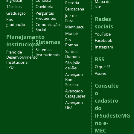
ingressar
Conosco
Mapa do
Reitoria
Técnicos
Ouvidoria
site
Barbacena
Graduação
Perguntas
Juiz de
Redes
Frequentes
Pós-
Fora
graduação
Comunicação
sociais
Manhuaçu
Social
Muriaé
YouTube
Planejamento
Rio
Facebook
Sistemas
Institucional
Pomba
Instagram
Sistemas
Santos
Plano de
Institucionais
Dumont
Desenvolvimento
RSS
Institucional
São João
O que é?
- PDI
del-Rei
Assine
Avançado
Bom
Consulte
Sucesso
Avançado
o
Cataguases
cadastro
Avançado
do
Ubá
IFSudesteMG
no e-
MEC