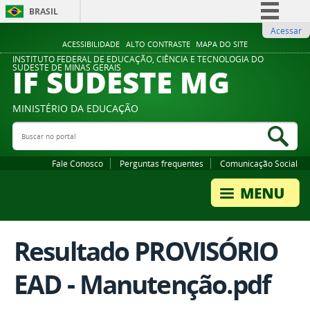
BRASIL
Acessar
Simplifique!
ACESSIBILIDADE
ALTO CONTRASTE
MAPA DO SITE
Comunica BR
INSTITUTO FEDERAL DE EDUCAÇÃO, CIÊNCIA E TECNOLOGIA DO
IF SUDESTE MG
SUDESTE DE MINAS GERAIS
Participe
Acesso à informação
MINISTÉRIO DA EDUCAÇÃO
Legislação
Buscar no portal
Bus
Canais
Fale Conosco
Perguntas frequentes
Comunicação Social
Resultado PROVISÓRIO
EAD - Manutenção.pdf