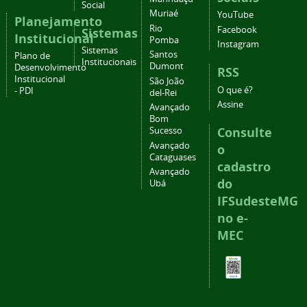
Social
Muriaé
YouTube
Planejamento
Rio
Facebook
Sistemas
Institucional
Pomba
Instagram
Sistemas
Santos
Plano de
Institucionais
Dumont
Desenvolvimento
RSS
Institucional
São João
O que é?
- PDI
del-Rei
Assine
Avançado
Bom
Consulte
Sucesso
Avançado
o
Cataguases
cadastro
Avançado
do
Ubá
IFSudesteMG
no e-
MEC