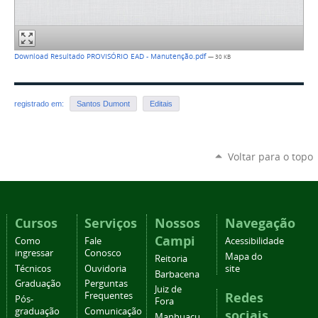
Download Resultado PROVISÓRIO EAD - Manutenção.pdf
— 30 KB
registrado em:
Santos Dumont
Editais
Voltar para o topo
Cursos
Serviços
Nossos
Navegação
Campi
Como
Fale
Acessibilidade
ingressar
Conosco
Mapa do
Reitoria
Técnicos
Ouvidoria
site
Barbacena
Graduação
Perguntas
Juiz de
Redes
Frequentes
Pós-
Fora
graduação
Comunicação
sociais
Manhuaçu