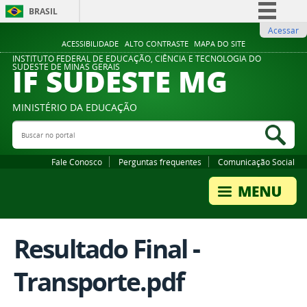
BRASIL
Acessar
Simplifique!
ACESSIBILIDADE
ALTO CONTRASTE
MAPA DO SITE
Comunica BR
INSTITUTO FEDERAL DE EDUCAÇÃO, CIÊNCIA E TECNOLOGIA DO
IF SUDESTE MG
SUDESTE DE MINAS GERAIS
Participe
Acesso à informação
MINISTÉRIO DA EDUCAÇÃO
Legislação
Buscar no portal
Bus
Canais
Fale Conosco
Perguntas frequentes
Comunicação Social
Resultado Final -
Transporte.pdf