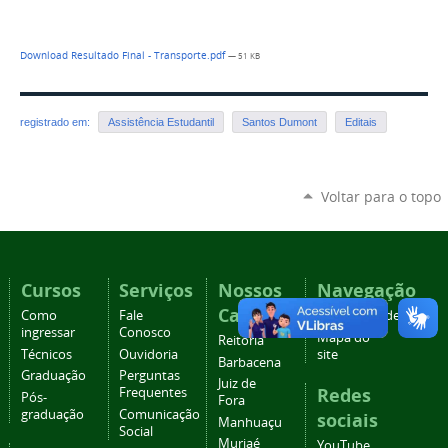
Download Resultado Final - Transporte.pdf
— 51 KB
registrado em:
Assistência Estudantil
Santos Dumont
Editais
Voltar para o topo
Cursos
Serviços
Nossos
Navegação
Campi
Como
Fale
Acessibilidade
ingressar
Conosco
Mapa do
Reitoria
Técnicos
Ouvidoria
site
Barbacena
Graduação
Perguntas
Juiz de
Redes
Frequentes
Pós-
Fora
graduação
Comunicação
sociais
Manhuaçu
Social
Muriaé
YouTube