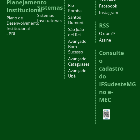
Planejamento
Rio
Facebook
Sistemas
Institucional
Pomba
Instagram
Sistemas
Santos
Plano de
Institucionais
Dumont
Desenvolvimento
RSS
Institucional
São João
O que é?
- PDI
del-Rei
Assine
Avançado
Bom
Consulte
Sucesso
Avançado
o
Cataguases
cadastro
Avançado
do
Ubá
IFSudesteMG
no e-
MEC