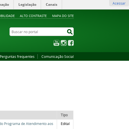
Acessar
mação
Legislação
Canais
IBILIDADE
ALTO CONTRASTE
MAPA DO SITE
Buscar no portal
Buscar no portal
YouTube
Instagram
Facebook
Perguntas frequentes
Comunicação Social
Tipo
o do Programa de Atendimento aos
Edital