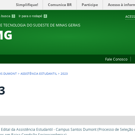
Simplifique!
Comunica BR
Participe
Acesso à infor
 a busca
3
Ir para o rodapé
4
ACESS
 E TECNOLOGIA DO SUDESTE DE MINAS GERAIS
MG
Fale Conosco
OS DUMONT
>
ASSISTÊNCIA ESTUDANTIL
>
2023
3
 Edital da Assistência Estudantil - Campus Santos Dumont (Processo de Seleçã
es em Baixa Condição Socioeconômica)