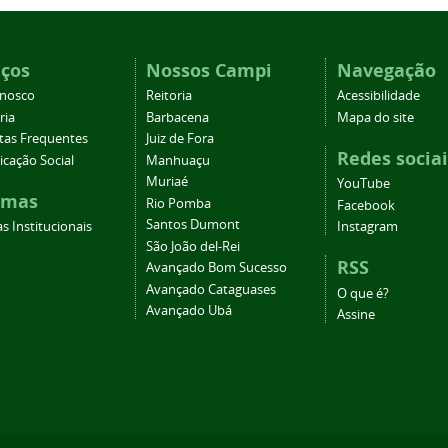
iços
Nossos Campi
Navegação
onosco
Reitoria
Acessibilidade
ria
Barbacena
Mapa do site
tas Frequentes
Juiz de Fora
Redes sociai
cação Social
Manhuaçu
Muriaé
YouTube
emas
Rio Pomba
Facebook
Santos Dumont
s Institucionais
Instagram
São João del-Rei
RSS
Avançado Bom Sucesso
Avançado Cataguases
O que é?
Avançado Ubá
Assine