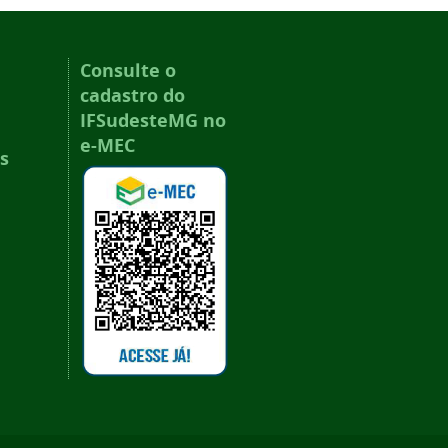
Consulte o
cadastro do
IFSudesteMG no
e-MEC
s