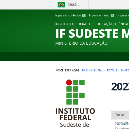
BRASIL
Ir para o conteúdo
1
Ir para o menu
2
Ir para
INSTITUTO FEDERAL DE EDUCAÇÃO, CIÊNCIA
IF SUDESTE 
MINISTÉRIO DA EDUCAÇÃO
VOCÊ ESTÁ AQUI:
PÁGINA INICIAL
>
EDITAIS
>
SANT
202
Título
2023/05:
Estudant