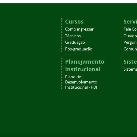
Cursos
Serv
Como ingressar
Fale C
Técnicos
Ouvido
Graduação
Pergun
Pós-graduação
Comuni
Planejamento
Sist
Institucional
Sistema
Plano de
Desenvolvimento
Institucional - PDI