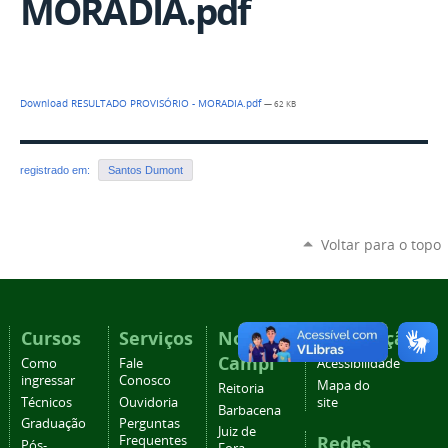
MORADIA.pdf
Download RESULTADO PROVISÓRIO - MORADIA.pdf
— 62 KB
registrado em:
Santos Dumont
Voltar para o topo
Cursos
Serviços
Nossos
Navegação
Campi
Como
Fale
Acessibilidade
ingressar
Conosco
Mapa do
Reitoria
Técnicos
Ouvidoria
site
Barbacena
Graduação
Perguntas
Juiz de
Redes
Frequentes
Pós-