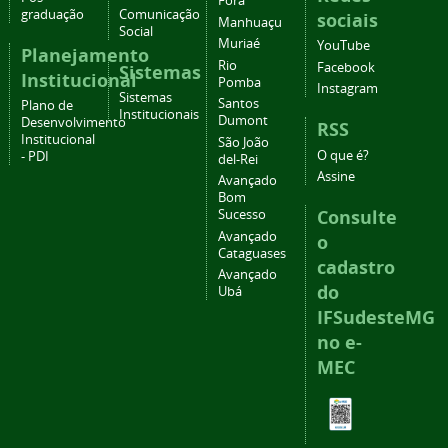
Fora
graduação
Comunicação
sociais
Manhuaçu
Social
Muriaé
YouTube
Planejamento
Rio
Facebook
Sistemas
Institucional
Pomba
Instagram
Sistemas
Santos
Plano de
Institucionais
Dumont
Desenvolvimento
RSS
Institucional
São João
O que é?
- PDI
del-Rei
Assine
Avançado
Bom
Consulte
Sucesso
Avançado
o
Cataguases
cadastro
Avançado
do
Ubá
IFSudesteMG
no e-
MEC