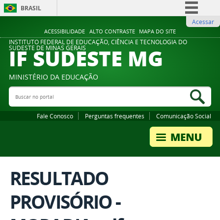
BRASIL
Acessar
Simplifique!
ACESSIBILIDADE
ALTO CONTRASTE
MAPA DO SITE
Comunica BR
INSTITUTO FEDERAL DE EDUCAÇÃO, CIÊNCIA E TECNOLOGIA DO
IF SUDESTE MG
SUDESTE DE MINAS GERAIS
Participe
Acesso à informação
MINISTÉRIO DA EDUCAÇÃO
Legislação
Buscar no portal
Bus
Canais
Fale Conosco
Perguntas frequentes
Comunicação Social
RESULTADO
PROVISÓRIO -