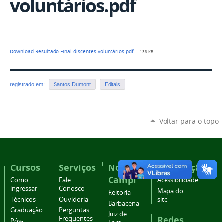
voluntários.pdf
Download Resultado Final discentes voluntários.pdf
— 138 KB
registrado em:
Santos Dumont
Editais
Voltar para o topo
Cursos
Serviços
Nossos
Navegação
Campi
Como
Fale
Acessibilidade
ingressar
Conosco
Mapa do
Reitoria
Técnicos
Ouvidoria
site
Barbacena
Graduação
Perguntas
Juiz de
Redes
Frequentes
Pós-