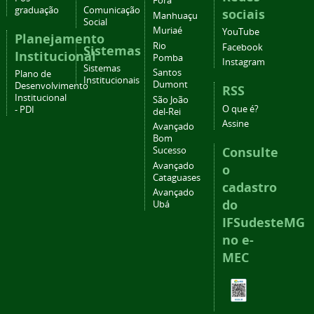
Fora
graduação
Comunicação
sociais
Manhuaçu
Social
Muriaé
YouTube
Planejamento
Rio
Facebook
Sistemas
Institucional
Pomba
Instagram
Sistemas
Santos
Plano de
Institucionais
Dumont
Desenvolvimento
RSS
Institucional
São João
O que é?
- PDI
del-Rei
Assine
Avançado
Bom
Consulte
Sucesso
Avançado
o
Cataguases
cadastro
Avançado
do
Ubá
IFSudesteMG
no e-
MEC