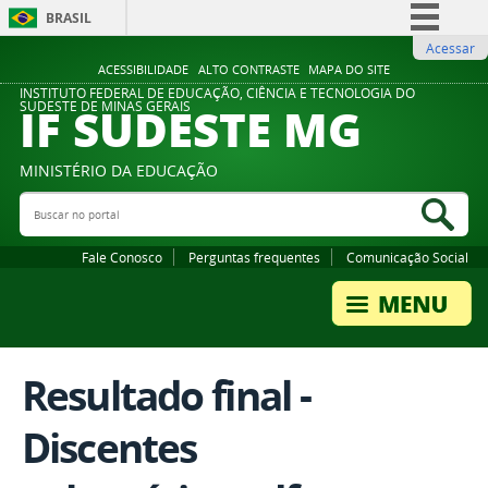
BRASIL
Acessar
Simplifique!
ACESSIBILIDADE
ALTO CONTRASTE
MAPA DO SITE
Comunica BR
INSTITUTO FEDERAL DE EDUCAÇÃO, CIÊNCIA E TECNOLOGIA DO
IF SUDESTE MG
SUDESTE DE MINAS GERAIS
Participe
Acesso à informação
MINISTÉRIO DA EDUCAÇÃO
Legislação
Buscar no portal
Bus
Canais
Fale Conosco
Perguntas frequentes
Comunicação Social
Resultado final -
Discentes