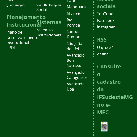
Fora
graduação
Comunicação
sociais
Manhuaçu
Social
Muriaé
YouTube
Planejamento
Rio
Facebook
Sistemas
Institucional
Pomba
Instagram
Sistemas
Santos
Plano de
Institucionais
Dumont
Desenvolvimento
RSS
Institucional
São João
O que é?
- PDI
del-Rei
Assine
Avançado
Bom
Consulte
Sucesso
Avançado
o
Cataguases
cadastro
Avançado
do
Ubá
IFSudesteMG
no e-
MEC