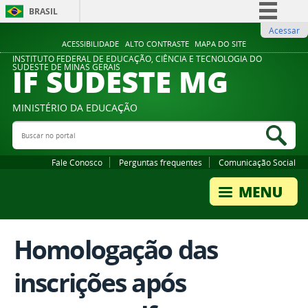
BRASIL
Acessar
Simplifique!
ACESSIBILIDADE
ALTO CONTRASTE
MAPA DO SITE
Comunica BR
INSTITUTO FEDERAL DE EDUCAÇÃO, CIÊNCIA E TECNOLOGIA DO
IF SUDESTE MG
SUDESTE DE MINAS GERAIS
Participe
Acesso à informação
MINISTÉRIO DA EDUCAÇÃO
Legislação
Buscar no portal
Bus
Canais
Fale Conosco
Perguntas frequentes
Comunicação Social
Homologação das
inscrições após