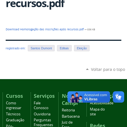
recursos.pdf
Download Homologação das inscrições após recursos.pdf
— 836 KB
registrado em:
Santos Dumont
Editais
Eleição
Voltar para o topo
Cursos
Serviços
Nossos
Navegação
Campi
Como
Fale
Acessibilidade
ingressar
Conosco
Mapa do
Reitoria
Técnicos
Ouvidoria
site
Barbacena
Graduação
Perguntas
Juiz de
Redes
Frequentes
Pós-