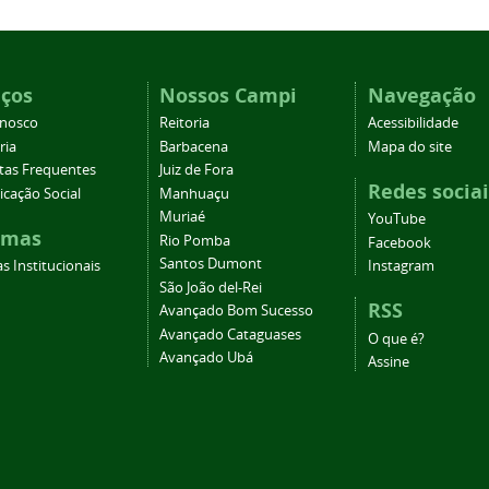
iços
Nossos Campi
Navegação
onosco
Reitoria
Acessibilidade
ria
Barbacena
Mapa do site
tas Frequentes
Juiz de Fora
Redes sociai
cação Social
Manhuaçu
Muriaé
YouTube
emas
Rio Pomba
Facebook
Santos Dumont
s Institucionais
Instagram
São João del-Rei
RSS
Avançado Bom Sucesso
Avançado Cataguases
O que é?
Avançado Ubá
Assine