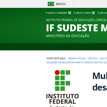
BRASIL
Ir para o conteúdo
1
Ir para o menu
2
Ir para
INSTITUTO FEDERAL DE EDUCAÇÃO, CIÊNCIA
IF SUDESTE 
MINISTÉRIO DA EDUCAÇÃO
VOCÊ ESTÁ AQUI:
PÁGINA INICIAL
>
EDITAIS
>
SANT
SELEÇÕES DE BOLSISTAS PARA O CAMPUS SANTOS DU
Mul
des