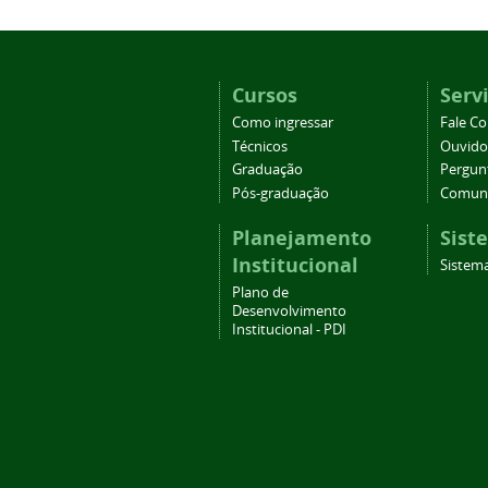
Cursos
Serv
Como ingressar
Fale C
Técnicos
Ouvido
Graduação
Pergun
Pós-graduação
Comuni
Planejamento
Sist
Institucional
Sistema
Plano de
Desenvolvimento
Institucional - PDI