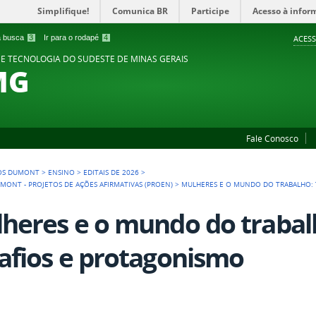
Simplifique!
Comunica BR
Participe
Acesso à infor
 a busca
3
Ir para o rodapé
4
ACESS
 E TECNOLOGIA DO SUDESTE DE MINAS GERAIS
MG
Fale Conosco
OS DUMONT
>
ENSINO
>
EDITAIS DE 2026
>
MONT - PROJETOS DE AÇÕES AFIRMATIVAS (PROEN)
>
MULHERES E O MUNDO DO TRABALHO: T
heres e o mundo do trabalho
afios e protagonismo