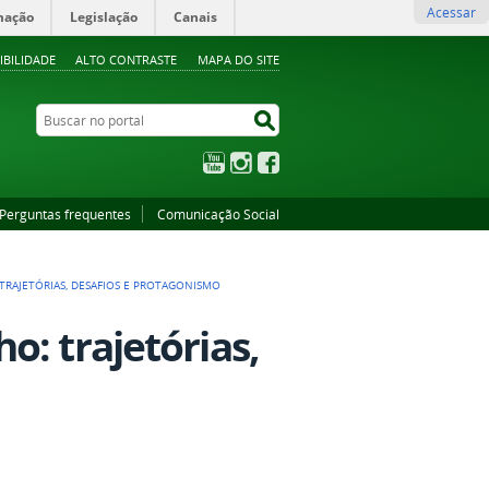
Acessar
mação
Legislação
Canais
IBILIDADE
ALTO CONTRASTE
MAPA DO SITE
Buscar no portal
Buscar no portal
YouTube
Instagram
Facebook
Perguntas frequentes
Comunicação Social
RAJETÓRIAS, DESAFIOS E PROTAGONISMO
: trajetórias,