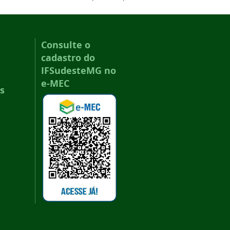
Consulte o
cadastro do
IFSudesteMG no
e-MEC
s