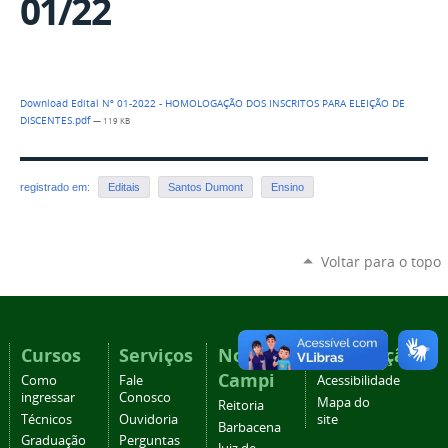
01/22
Download Edital Nº 01-2022 - HOMOLOGAÇÃO DOS INSCRITOS PARA ELEIÇÃO DE
DISCENTES.pdf
— 119 KB
registrado em:
Editais
Santos Dumont
Ensino
Voltar para o topo
Cursos
Serviços
Nossos
Navegação
Campi
Como
Fale
Acessibilidade
ingressar
Conosco
Mapa do
Reitoria
Técnicos
Ouvidoria
site
Barbacena
Graduação
Perguntas