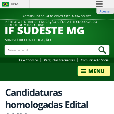
BRASIL
Acessar
Simplifique!
ACESSIBILIDADE
ALTO CONTRASTE
MAPA DO SITE
Comunica BR
INSTITUTO FEDERAL DE EDUCAÇÃO, CIÊNCIA E TECNOLOGIA DO
IF SUDESTE MG
SUDESTE DE MINAS GERAIS
Participe
Acesso à informação
MINISTÉRIO DA EDUCAÇÃO
Legislação
Buscar no portal
Bus
Canais
Fale Conosco
Perguntas frequentes
Comunicação Social
Candidaturas
homologadas Edital