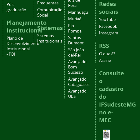
Juiz de
Redes
Frequentes
Pós-
Fora
graduação
Comunicação
sociais
Manhuaçu
Social
Muriaé
YouTube
Planejamento
Rio
Facebook
Sistemas
Institucional
Pomba
Instagram
Sistemas
Santos
Plano de
Institucionais
Dumont
Desenvolvimento
RSS
Institucional
São João
O que é?
- PDI
del-Rei
Assine
Avançado
Bom
Consulte
Sucesso
Avançado
o
Cataguases
cadastro
Avançado
do
Ubá
IFSudesteMG
no e-
MEC