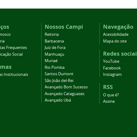
iços
Nossos Campi
Navegação
onosco
Reitoria
Acessibilidade
ria
Barbacena
Mapa do site
tas Frequentes
Juiz de Fora
Redes sociai
cação Social
Manhuaçu
Muriaé
YouTube
emas
Rio Pomba
Facebook
Santos Dumont
s Institucionais
Instagram
São João del-Rei
RSS
Avançado Bom Sucesso
Avançado Cataguases
O que é?
Avançado Ubá
Assine