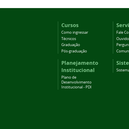
Cursos
Serv
Como ingressar
Fale C
Técnicos
Ouvido
Graduação
Pergun
Pós-graduação
Comuni
Planejamento
Sist
Institucional
Sistema
Plano de
Desenvolvimento
Institucional - PDI