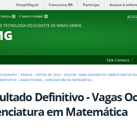
Simplifique!
Comunica BR
Participe
Acesso à infor
 a busca
3
Ir para o rodapé
4
ACESS
 E TECNOLOGIA DO SUDESTE DE MINAS GERAIS
MG
Fale Conosco
OS DUMONT
>
ENSINO
>
EDITAIS DE 2022
>
2022/08: VAGAS OCIOSAS NO CAMPUS SANTOS DU
DEFINITIVO - VAGAS OCIOSAS - LICENCIATURA EM MATEMÁTICA
ultado Definitivo - Vagas Oc
enciatura em Matemática