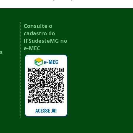
Consulte o
cadastro do
IFSudesteMG no
e-MEC
s