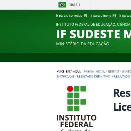
BRASIL
Ir para o conteúdo
1
Ir para o menu
2
Ir para
INSTITUTO FEDERAL DE EDUCAÇÃO, CIÊNCIA
IF SUDESTE 
MINISTÉRIO DA EDUCAÇÃO
VOCÊ ESTÁ AQUI:
PÁGINA INICIAL
>
EDITAIS
>
SANT
MATRÍCULAS - RESULTADO DEFINITIVO
>
RESULTADO 
Res
Lic