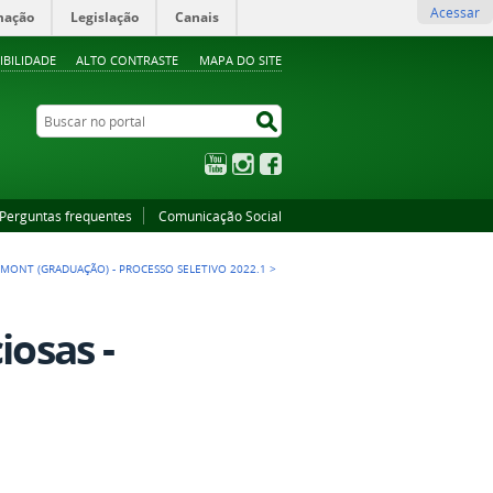
Acessar
mação
Legislação
Canais
IBILIDADE
ALTO CONTRASTE
MAPA DO SITE
Buscar no portal
Buscar no portal
YouTube
Instagram
Facebook
Perguntas frequentes
Comunicação Social
MONT (GRADUAÇÃO) - PROCESSO SELETIVO 2022.1
>
iosas -