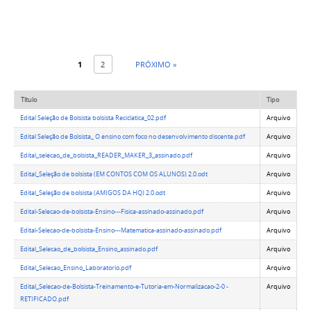
1
2
PRÓXIMO »
Título
Tipo
Edital Seleção de Bolsista bolsista Reciclatica_02.pdf
Arquivo
Edital Seleção de Bolsista_ O ensino com foco no desenvolvimento discente.pdf
Arquivo
Edital_selecao_de_bolsista_READER_MAKER_3_assinado.pdf
Arquivo
Edital_Seleção de bolsista (EM CONTOS COM OS ALUNOS) 2.0.odt
Arquivo
Edital_Seleção de bolsista (AMIGOS DA HQ) 2.0.odt
Arquivo
Edital-Selecao-de-bolsista-Ensino---Fisica-assinado-assinado.pdf
Arquivo
Edital-Selecao-de-bolsista-Ensino---Matematica-assinado-assinado.pdf
Arquivo
Edital_Selecao_de_bolsista_Ensino_assinado.pdf
Arquivo
Edital_Selecao_Ensino_Laboratorio.pdf
Arquivo
Edital_Selecao-de-Bolsista-Treinamento-e-Tutoria-em-Normalizacao-2-0 -
Arquivo
RETIFICADO.pdf