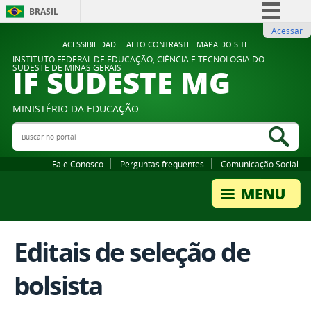
BRASIL
Acessar
Simplifique!
ACESSIBILIDADE
ALTO CONTRASTE
MAPA DO SITE
Comunica BR
INSTITUTO FEDERAL DE EDUCAÇÃO, CIÊNCIA E TECNOLOGIA DO
IF SUDESTE MG
SUDESTE DE MINAS GERAIS
Participe
Acesso à informação
MINISTÉRIO DA EDUCAÇÃO
Legislação
Buscar no portal
Bus
Canais
Fale Conosco
Perguntas frequentes
Comunicação Social
Editais de seleção de
bolsista