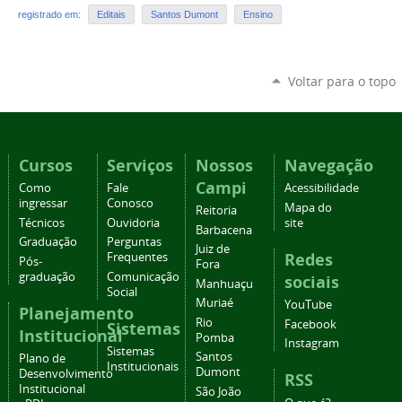
registrado em:
Editais
Santos Dumont
Ensino
Voltar para o topo
Cursos
Serviços
Nossos
Navegação
Campi
Como
Fale
Acessibilidade
ingressar
Conosco
Mapa do
Reitoria
Técnicos
Ouvidoria
site
Barbacena
Graduação
Perguntas
Juiz de
Redes
Frequentes
Pós-
Fora
graduação
Comunicação
sociais
Manhuaçu
Social
Muriaé
YouTube
Planejamento
Rio
Facebook
Sistemas
Institucional
Pomba
Instagram
Sistemas
Santos
Plano de
Institucionais
Dumont
Desenvolvimento
RSS
Institucional
São João