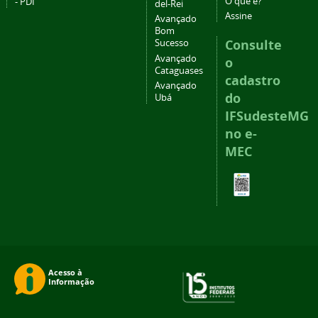
O que é?
- PDI
del-Rei
Assine
Avançado
Bom
Consulte
Sucesso
Avançado
o
Cataguases
cadastro
Avançado
do
Ubá
IFSudesteMG
no e-
MEC