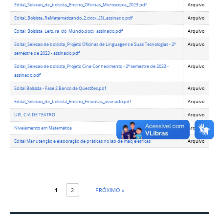
Edital_Selecao_de_bolsista_Ensino_Oficinas_Microscopia_2023.pdf
Arquivo
Edital_Bolsista_ReMatematizando_2.docx_(3)_assinado.pdf
Arquivo
Edital_Bolsista_Leitura_do_Mundo.docx_assinado.pdf
Arquivo
Edital_Selecao de bolsista_Projeto Oficinas de Linguagens e Suas Tecnologias - 2º
Arquivo
semestre de 2023 - assinado.pdf
Edital_Selecao de bolsista_Projeto Cine Conhecimento - 2º semestre de 2023 -
Arquivo
assinado.pdf
Edital Bolsista - Fase 2 Banco de Questões.pdf
Arquivo
Edital_Selecao_de_bolsista_Ensino_Financas_assinado.pdf
Arquivo
UPL CIA DE TEATRO
Arquivo
Nivelamento em Matemática
Arquivo
Edital Manutenção e elaboração de práticas no lab de maq eletricas
Arquivo
1
2
PRÓXIMO »