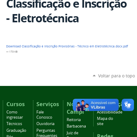
Classificação e Inscrição
- Eletrotécnica
Download Classificação e Inscrição Provisórias - Técnico em Eletrotécnica.docx.pdf
— 173 KB
Voltar para o topo
Cursos
Serviços
Nossos
Navegação
Campi
Como
Fale
Acessibilidade
ingressar
Conosco
Mapa do
Reitoria
Técnicos
Ouvidoria
site
Barbacena
Graduação
Perguntas
Juiz de
Redes
Frequentes
Pós-