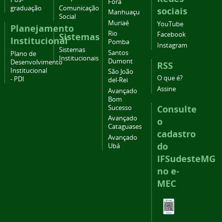
Fora
graduação
Comunicação
sociais
Manhuaçu
Social
Muriaé
YouTube
Planejamento
Rio
Facebook
Sistemas
Institucional
Pomba
Instagram
Sistemas
Santos
Plano de
Institucionais
Dumont
Desenvolvimento
RSS
Institucional
São João
O que é?
- PDI
del-Rei
Assine
Avançado
Bom
Consulte
Sucesso
Avançado
o
Cataguases
cadastro
Avançado
do
Ubá
IFSudesteMG
no e-
MEC