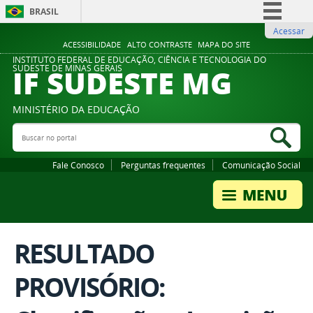
BRASIL
Acessar
Simplifique!
ACESSIBILIDADE
ALTO CONTRASTE
MAPA DO SITE
Comunica BR
INSTITUTO FEDERAL DE EDUCAÇÃO, CIÊNCIA E TECNOLOGIA DO
IF SUDESTE MG
SUDESTE DE MINAS GERAIS
Participe
Acesso à informação
MINISTÉRIO DA EDUCAÇÃO
Legislação
Buscar no portal
Bus
Canais
Fale Conosco
Perguntas frequentes
Comunicação Social
RESULTADO
PROVISÓRIO: