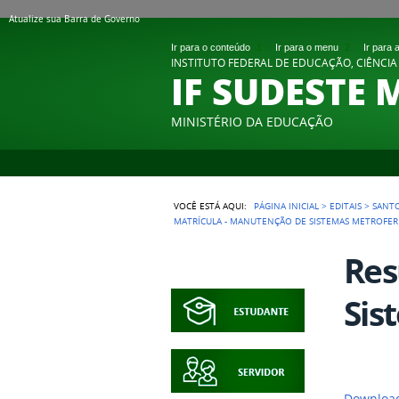
Atualize sua Barra de Governo
Ir para o conteúdo
1
Ir para o menu
2
Ir para
INSTITUTO FEDERAL DE EDUCAÇÃO, CIÊNCIA
IF SUDESTE 
MINISTÉRIO DA EDUCAÇÃO
VOCÊ ESTÁ AQUI:
PÁGINA INICIAL
>
EDITAIS
>
SANT
MATRÍCULA - MANUTENÇÃO DE SISTEMAS METROFER
Res
Sis
Download