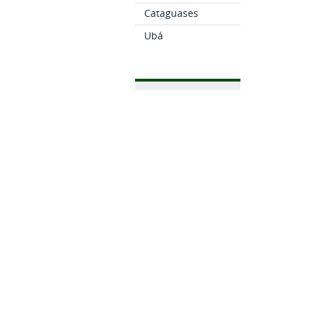
Cataguases
Ubá
CURSOS
Como Ingressar
Cursos Técnicos
Cursos de
Graduação
Pós-graduação
Cursos FIC
Sistema UAB
IF SUDESTE MG