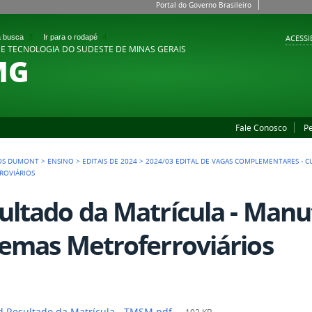
Portal do Governo Brasileiro
 a busca
3
Ir para o rodapé
4
ACESSI
 E TECNOLOGIA DO SUDESTE DE MINAS GERAIS
MG
Fale Conosco
P
OS DUMONT
>
ENSINO
>
EDITAIS DE 2024
>
2024/03 EDITAL DE VAGAS COMPLEMENTARES - C
ROVIÁRIOS
ultado da Matrícula - Man
temas Metroferroviários
 Resultado da Matrícula - TMSM.pdf