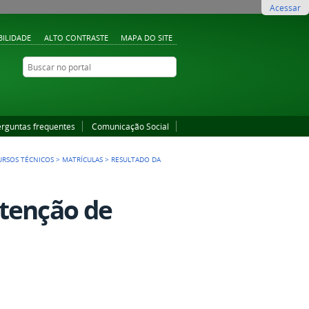
Acessar
BILIDADE
ALTO CONTRASTE
MAPA DO SITE
Buscar no portal
Buscar no portal
YouTube
Instagram
Facebook
erguntas frequentes
Comunicação Social
URSOS TÉCNICOS
>
MATRÍCULAS
>
RESULTADO DA
utenção de