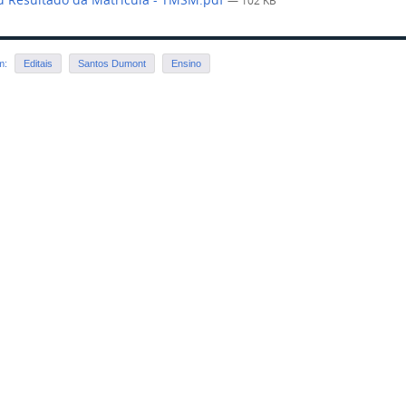
— 102 KB
em:
Editais
Santos Dumont
Ensino