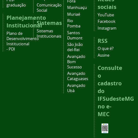
Fora
graduação
Comunicação
sociais
Manhuaçu
Social
Muriaé
YouTube
Planejamento
Rio
Facebook
Sistemas
Institucional
Pomba
Instagram
Sistemas
Santos
Plano de
Institucionais
Dumont
Desenvolvimento
RSS
Institucional
São João
O que é?
- PDI
del-Rei
Assine
Avançado
Bom
Consulte
Sucesso
Avançado
o
Cataguases
cadastro
Avançado
do
Ubá
IFSudesteMG
no e-
MEC