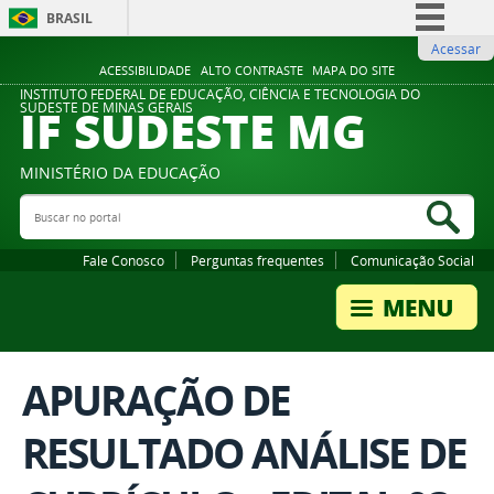
BRASIL
Acessar
Simplifique!
ACESSIBILIDADE
ALTO CONTRASTE
MAPA DO SITE
Comunica BR
INSTITUTO FEDERAL DE EDUCAÇÃO, CIÊNCIA E TECNOLOGIA DO
IF SUDESTE MG
SUDESTE DE MINAS GERAIS
Participe
Acesso à informação
MINISTÉRIO DA EDUCAÇÃO
Legislação
Buscar no portal
Bus
Canais
Fale Conosco
Perguntas frequentes
Comunicação Social
APURAÇÃO DE
RESULTADO ANÁLISE DE