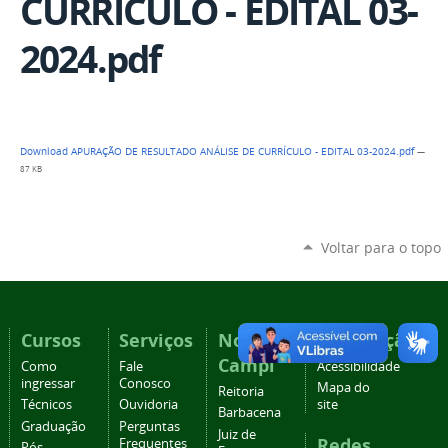
CURRÍCULO - EDITAL 03-
2024.pdf
Download APURAÇÃO DE RESULTADO ANÁLISE DE CURRÍCULO - EDITAL 03-2024.pdf
—
87 KB
Voltar para o topo
Cursos
Serviços
Nossos
Navegação
Campi
Como
Fale
Acessibilidade
ingressar
Conosco
Mapa do
Reitoria
Técnicos
Ouvidoria
site
Barbacena
Graduação
Perguntas
Juiz de
Redes
Frequentes
Pós-