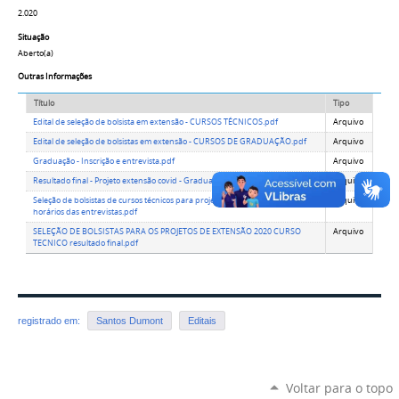
2.020
Situação
Aberto(a)
Outras Informações
Título
Tipo
Edital de seleção de bolsista em extensão - CURSOS TÉCNICOS.pdf
Arquivo
Edital de seleção de bolsistas em extensão - CURSOS DE GRADUAÇÃO.pdf
Arquivo
Graduação - Inscrição e entrevista.pdf
Arquivo
Resultado final - Projeto extensão covid - Graduação.pdf
Arquivo
Seleção de bolsistas de cursos técnicos para projeto de extensão - inscrição e
Arquivo
horários das entrevistas.pdf
SELEÇÃO DE BOLSISTAS PARA OS PROJETOS DE EXTENSÃO 2020 CURSO
Arquivo
TECNICO resultado final.pdf
registrado em:
Santos Dumont
Editais
Voltar para o topo