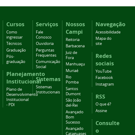
Cursos
Serviços
Nossos
Navegação
Campi
Como
Fale
Acessibilidade
ingressar
Conosco
Mapa do
Reitoria
Técnicos
Ouvidoria
site
Barbacena
Graduação
Perguntas
Juiz de
Redes
Frequentes
Pós-
Fora
graduação
Comunicação
sociais
Manhuaçu
Social
Muriaé
YouTube
Planejamento
Rio
Facebook
Sistemas
Institucional
Pomba
Instagram
Sistemas
Santos
Plano de
Institucionais
Dumont
Desenvolvimento
RSS
Institucional
São João
O que é?
- PDI
del-Rei
Assine
Avançado
Bom
Consulte
Sucesso
Avançado
o
Cataguases