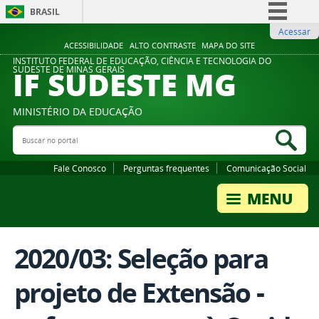
BRASIL
Acessar
Simplifique!
ACESSIBILIDADE
ALTO CONTRASTE
MAPA DO SITE
Comunica BR
INSTITUTO FEDERAL DE EDUCAÇÃO, CIÊNCIA E TECNOLOGIA DO
IF SUDESTE MG
SUDESTE DE MINAS GERAIS
Participe
Acesso à informação
MINISTÉRIO DA EDUCAÇÃO
Legislação
Buscar no portal
Bus
Canais
Fale Conosco
Perguntas frequentes
Comunicação Social
2020/03: Seleção para
projeto de Extensão -