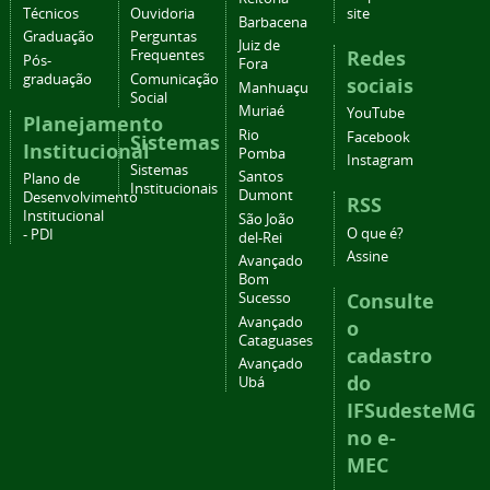
Técnicos
Ouvidoria
site
Barbacena
Graduação
Perguntas
Juiz de
Redes
Frequentes
Pós-
Fora
graduação
Comunicação
sociais
Manhuaçu
Social
Muriaé
YouTube
Planejamento
Rio
Facebook
Sistemas
Institucional
Pomba
Instagram
Sistemas
Santos
Plano de
Institucionais
Dumont
Desenvolvimento
RSS
Institucional
São João
O que é?
- PDI
del-Rei
Assine
Avançado
Bom
Consulte
Sucesso
Avançado
o
Cataguases
cadastro
Avançado
do
Ubá
IFSudesteMG
no e-
MEC