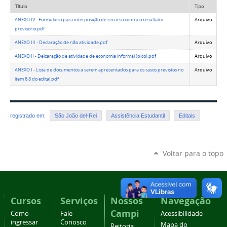
Título
Tipo
ANEXO IV - Formulário para interposição de recurso contra o resultado
Arquivo
provisório.pdf
ANEXO III - Declaração de não atividade.pdf
Arquivo
ANEXO II - Delcaração de atividade de economia informal (bico).pdf
Arquivo
ANEXO I - Lista de documentos a serem apresentados para os casos previstos no
Arquivo
item 6.8 do edital.pdf
registrado em:
São João del-Rei
Assistência Estudantil
Editais
Voltar para o topo
Cursos
Serviços
Nossos
Navegação
Campi
Como
Fale
Acessibilidade
ingressar
Conosco
Mapa do
Reitoria