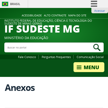
BRASIL
Acessar
Simplifique!
ACESSIBILIDADE
ALTO CONTRASTE
MAPA DO SITE
Comunica BR
INSTITUTO FEDERAL DE EDUCAÇÃO, CIÊNCIA E TECNOLOGIA DO
IF SUDESTE MG
SUDESTE DE MINAS GERAIS
Participe
Acesso à informação
MINISTÉRIO DA EDUCAÇÃO
Legislação
Buscar no portal
Bus
Canais
Fale Conosco
Perguntas frequentes
Comunicação Social
Anexos