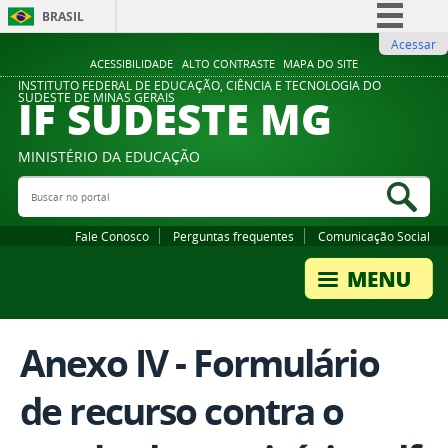
BRASIL
Acessar
Simplifique!
ACESSIBILIDADE
ALTO CONTRASTE
MAPA DO SITE
Comunica BR
INSTITUTO FEDERAL DE EDUCAÇÃO, CIÊNCIA E TECNOLOGIA DO
IF SUDESTE MG
SUDESTE DE MINAS GERAIS
Participe
Acesso à informação
MINISTÉRIO DA EDUCAÇÃO
Legislação
Buscar no portal
Bus
Canais
Fale Conosco
Perguntas frequentes
Comunicação Social
Anexo IV - Formulário
de recurso contra o