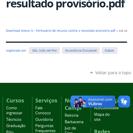
resultado provisório.pdf
Download Anexo IV - Formulário de recurso contra o resultado provisório.pdf
— 638 KB
registrado em:
São João del-Rei
Assistência Estudantil
Editais
Voltar para o topo
Cursos
Serviços
Nossos
Navegação
Campi
Como
Fale
Acessibilidade
ingressar
Conosco
Mapa do
Reitoria
Técnicos
Ouvidoria
site
Barbacena
Graduação
Perguntas
Juiz de
Redes
Frequentes
Pós-