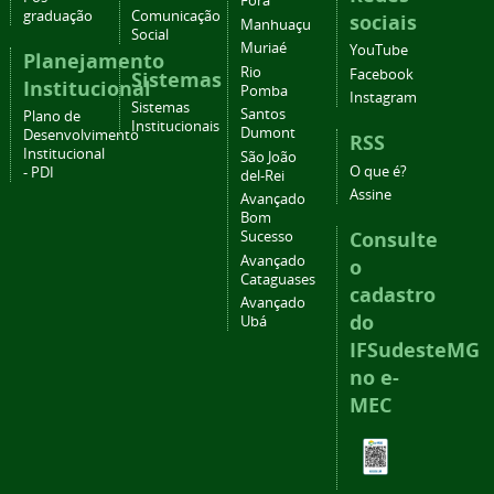
Fora
graduação
Comunicação
sociais
Manhuaçu
Social
Muriaé
YouTube
Planejamento
Rio
Facebook
Sistemas
Institucional
Pomba
Instagram
Sistemas
Santos
Plano de
Institucionais
Dumont
Desenvolvimento
RSS
Institucional
São João
O que é?
- PDI
del-Rei
Assine
Avançado
Bom
Consulte
Sucesso
Avançado
o
Cataguases
cadastro
Avançado
do
Ubá
IFSudesteMG
no e-
MEC