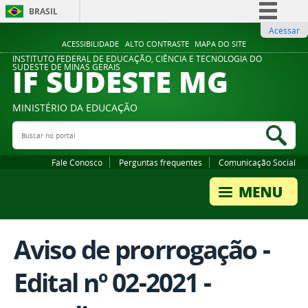
BRASIL
Acessar
Simplifique!
ACESSIBILIDADE
ALTO CONTRASTE
MAPA DO SITE
Comunica BR
INSTITUTO FEDERAL DE EDUCAÇÃO, CIÊNCIA E TECNOLOGIA DO
IF SUDESTE MG
SUDESTE DE MINAS GERAIS
Participe
Acesso à informação
MINISTÉRIO DA EDUCAÇÃO
Legislação
Buscar no portal
Bus
Canais
Fale Conosco
Perguntas frequentes
Comunicação Social
Aviso de prorrogação -
Edital nº 02-2021 -