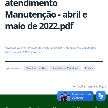
atendimento
Manutenção - abril e
maio de 2022.pdf
Download Aviso de prorrogação - Edital nº 02-2021 - atendimento Manutenção -
abril e maio de 2022.pdf
— 378 KB
registrado em:
São João del-Rei
Assistência Estudantil
Editais
Voltar para o topo