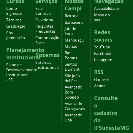
Cursos
Serviços
Nossos
Navegação
Campi
Como
Fale
Acessibilidade
ingressar
Conosco
Mapa do
Reitoria
Técnicos
Ouvidoria
site
Barbacena
Graduação
Perguntas
Juiz de
Redes
Frequentes
Pós-
Fora
graduação
Comunicação
sociais
Manhuaçu
Social
Muriaé
YouTube
Planejamento
Rio
Facebook
Sistemas
Institucional
Pomba
Instagram
Sistemas
Santos
Plano de
Institucionais
Dumont
Desenvolvimento
RSS
Institucional
São João
O que é?
- PDI
del-Rei
Assine
Avançado
Bom
Consulte
Sucesso
Avançado
o
Cataguases
cadastro
Avançado
do
Ubá
IFSudesteMG