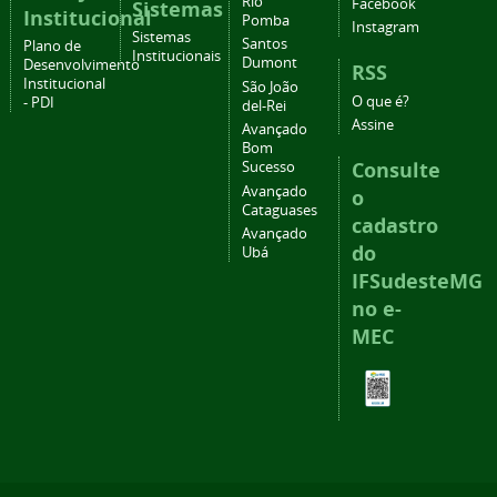
Rio
Facebook
Sistemas
Institucional
Pomba
Instagram
Sistemas
Santos
Plano de
Institucionais
Dumont
Desenvolvimento
RSS
Institucional
São João
O que é?
- PDI
del-Rei
Assine
Avançado
Bom
Consulte
Sucesso
Avançado
o
Cataguases
cadastro
Avançado
do
Ubá
IFSudesteMG
no e-
MEC