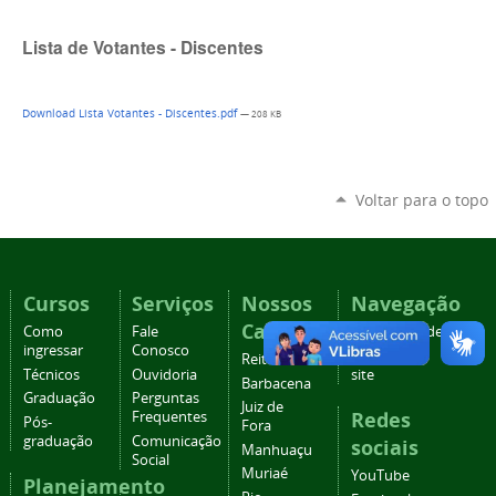
Lista de Votantes - Discentes
Download Lista Votantes - Discentes.pdf
— 208 KB
Voltar para o topo
Cursos
Serviços
Nossos
Navegação
Campi
Como
Fale
Acessibilidade
ingressar
Conosco
Mapa do
Reitoria
Técnicos
Ouvidoria
site
Barbacena
Graduação
Perguntas
Juiz de
Redes
Frequentes
Pós-
Fora
graduação
Comunicação
sociais
Manhuaçu
Social
Muriaé
YouTube
Planejamento