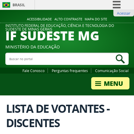
BRASIL
Acessar
Simplifique!
ACESSIBILIDADE
ALTO CONTRASTE
MAPA DO SITE
Comunica BR
INSTITUTO FEDERAL DE EDUCAÇÃO, CIÊNCIA E TECNOLOGIA DO
IF SUDESTE MG
SUDESTE DE MINAS GERAIS
Participe
Acesso à informação
MINISTÉRIO DA EDUCAÇÃO
Legislação
Buscar no portal
Bus
Canais
Fale Conosco
Perguntas frequentes
Comunicação Social
LISTA DE VOTANTES -
DISCENTES