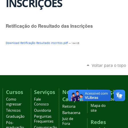
INSCRIÇÕES
Retificação do Resultado das Inscrições
Download Retificação Resultado inscritos.pdf
— 144 KB
Voltar para o topo
Cursos
Serviços
Nossos
Navegação
Campi
Como
Fale
Acessibilidade
ingressar
Conosco
Mapa do
Reitoria
Técnicos
Ouvidoria
site
Barbacena
Graduação
Perguntas
Juiz de
Redes
Frequentes
Pós-
Fora
graduação
Comunicação