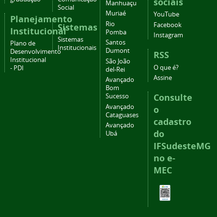
sociais
Manhuaçu
Social
Muriaé
YouTube
Planejamento
Rio
Facebook
Sistemas
Institucional
Pomba
Instagram
Sistemas
Santos
Plano de
Institucionais
Dumont
Desenvolvimento
RSS
Institucional
São João
O que é?
- PDI
del-Rei
Assine
Avançado
Bom
Consulte
Sucesso
Avançado
o
Cataguases
cadastro
Avançado
do
Ubá
IFSudesteMG
no e-
MEC