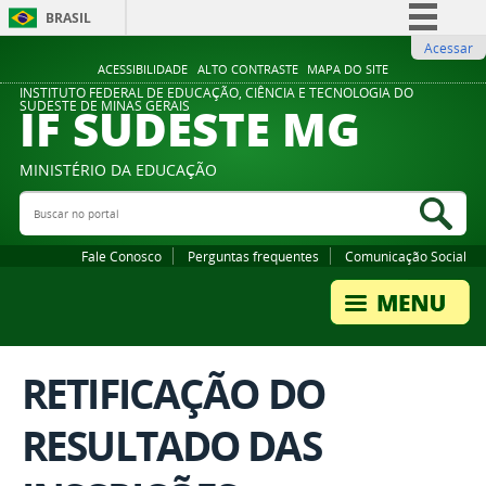
BRASIL
Acessar
Simplifique!
ACESSIBILIDADE
ALTO CONTRASTE
MAPA DO SITE
Comunica BR
INSTITUTO FEDERAL DE EDUCAÇÃO, CIÊNCIA E TECNOLOGIA DO
IF SUDESTE MG
SUDESTE DE MINAS GERAIS
Participe
Acesso à informação
MINISTÉRIO DA EDUCAÇÃO
Legislação
Buscar no portal
Bus
Canais
Fale Conosco
Perguntas frequentes
Comunicação Social
RETIFICAÇÃO DO
RESULTADO DAS