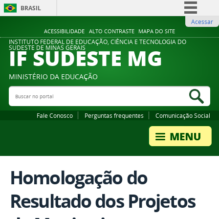
BRASIL
Acessar
Simplifique!
ACESSIBILIDADE
ALTO CONTRASTE
MAPA DO SITE
Comunica BR
INSTITUTO FEDERAL DE EDUCAÇÃO, CIÊNCIA E TECNOLOGIA DO
IF SUDESTE MG
SUDESTE DE MINAS GERAIS
Participe
Acesso à informação
MINISTÉRIO DA EDUCAÇÃO
Legislação
Buscar no portal
Bus
Canais
Fale Conosco
Perguntas frequentes
Comunicação Social
Homologação do
Resultado dos Projetos