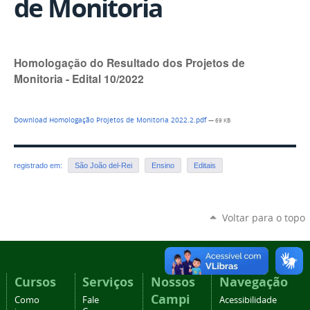
de Monitoria
Homologação do Resultado dos Projetos de
Monitoria - Edital 10/2022
Download Homologação Projetos de Monitoria 2022.2.pdf
— 69 KB
registrado em:
São João del-Rei
Ensino
Editais
Voltar para o topo
Cursos
Serviços
Nossos
Navegação
Campi
Como
Fale
Acessibilidade