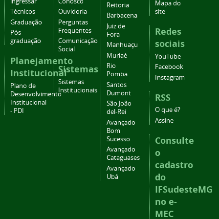
ingressar
Conosco
Mapa do
Reitoria
Técnicos
Ouvidoria
site
Barbacena
Graduação
Perguntas
Juiz de
Redes
Frequentes
Pós-
Fora
graduação
Comunicação
sociais
Manhuaçu
Social
Muriaé
YouTube
Planejamento
Rio
Facebook
Sistemas
Institucional
Pomba
Instagram
Sistemas
Santos
Plano de
Institucionais
Dumont
Desenvolvimento
RSS
Institucional
São João
O que é?
- PDI
del-Rei
Assine
Avançado
Bom
Consulte
Sucesso
Avançado
o
Cataguases
cadastro
Avançado
do
Ubá
IFSudesteMG
no e-
MEC