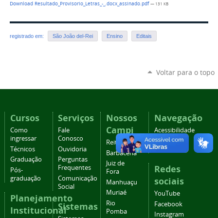
Download Resultado_Provisorio_Letras_-_.docx_assinado.pdf
— 131 KB
registrado em:
São João del-Rei
Ensino
Editais
Voltar para o topo
Cursos
Serviços
Nossos
Navegação
Campi
Como
Fale
Acessibilidade
ingressar
Conosco
Mapa do
Reitoria
Técnicos
Ouvidoria
site
Barbacena
Graduação
Perguntas
Juiz de
Redes
Frequentes
Pós-
Fora
graduação
Comunicação
sociais
Manhuaçu
Social
Muriaé
YouTube
Planejamento
Rio
Facebook
Sistemas
Institucional
Pomba
Instagram