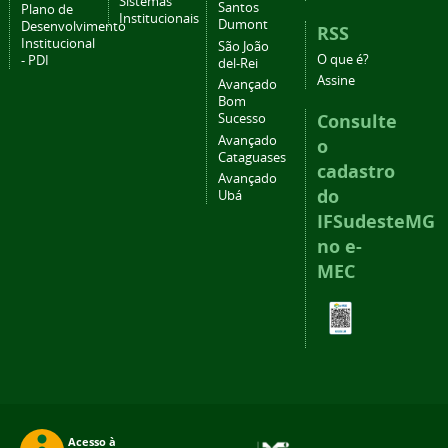
Sistemas
Santos
Plano de
Institucionais
Dumont
Desenvolvimento
RSS
Institucional
São João
O que é?
- PDI
del-Rei
Assine
Avançado
Bom
Consulte
Sucesso
Avançado
o
Cataguases
cadastro
Avançado
do
Ubá
IFSudesteMG
no e-
MEC