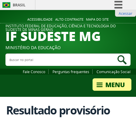
BRASIL
Acessar
Simplifique!
ACESSIBILIDADE
ALTO CONTRASTE
MAPA DO SITE
Comunica BR
INSTITUTO FEDERAL DE EDUCAÇÃO, CIÊNCIA E TECNOLOGIA DO
IF SUDESTE MG
SUDESTE DE MINAS GERAIS
Participe
Acesso à informação
MINISTÉRIO DA EDUCAÇÃO
Legislação
Buscar no portal
Bus
Canais
Fale Conosco
Perguntas frequentes
Comunicação Social
Resultado provisório