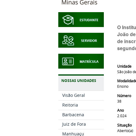
O Insti
João del
de insc
segundo
Unidade
São João de
NOSSAS UNIDADES
Modalidad
Ensino
Visão Geral
Número
38
Reitoria
Ano
Barbacena
2.024
Juiz de Fora
Situação
Aberto(a)
Manhuaçu