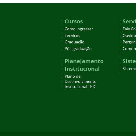
Cursos
Serv
Como ingressar
Fale C
Técnicos
Ouvido
Graduação
Pergun
Pós-graduação
Comuni
Planejamento
Sist
Institucional
Sistema
Plano de
Desenvolvimento
Institucional - PDI