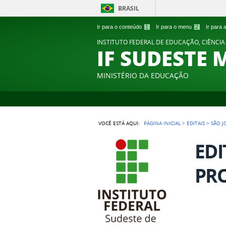
BRASIL
Ir para o conteúdo
1
Ir para o menu
2
Ir para
INSTITUTO FEDERAL DE EDUCAÇÃO, CIÊNCIA
IF SUDESTE 
MINISTÉRIO DA EDUCAÇÃO
VOCÊ ESTÁ AQUI:
PÁGINA INICIAL
>
EDITAIS
>
SÃO J
EDI
PRO