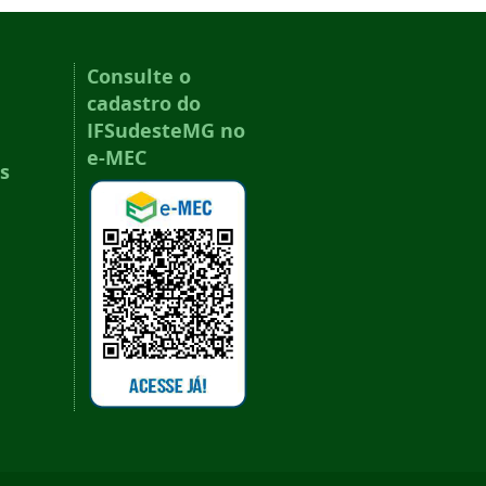
Consulte o
cadastro do
IFSudesteMG no
e-MEC
s