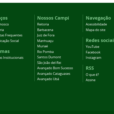
iços
Nossos Campi
Navegação
onosco
Reitoria
Acessibilidade
ria
Barbacena
Mapa do site
tas Frequentes
Juiz de Fora
Redes sociai
cação Social
Manhuaçu
Muriaé
YouTube
emas
Rio Pomba
Facebook
Santos Dumont
s Institucionais
Instagram
São João del-Rei
RSS
Avançado Bom Sucesso
Avançado Cataguases
O que é?
Avançado Ubá
Assine