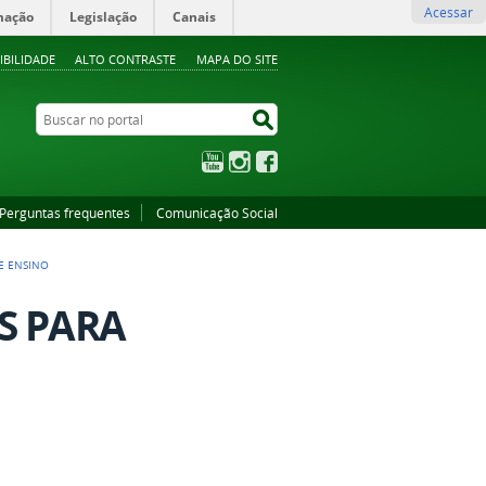
Acessar
mação
Legislação
Canais
IBILIDADE
ALTO CONTRASTE
MAPA DO SITE
Buscar no portal
Buscar no portal
YouTube
Instagram
Facebook
Perguntas frequentes
Comunicação Social
DE ENSINO
ES PARA