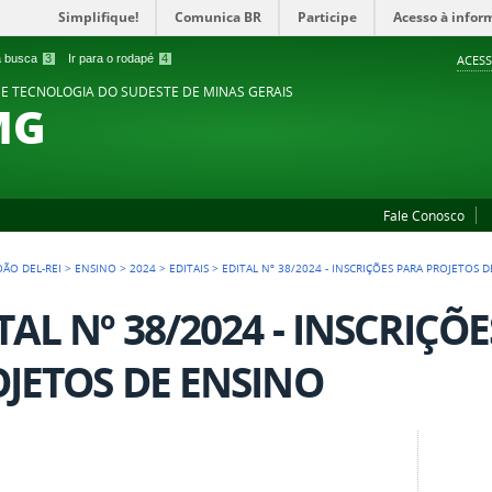
Simplifique!
Comunica BR
Participe
Acesso à infor
 a busca
3
Ir para o rodapé
4
ACESS
 E TECNOLOGIA DO SUDESTE DE MINAS GERAIS
MG
Fale Conosco
OÃO DEL-REI
>
ENSINO
>
2024
>
EDITAIS
>
EDITAL Nº 38/2024 - INSCRIÇÕES PARA PROJETOS 
TAL Nº 38/2024 - INSCRIÇÕ
JETOS DE ENSINO