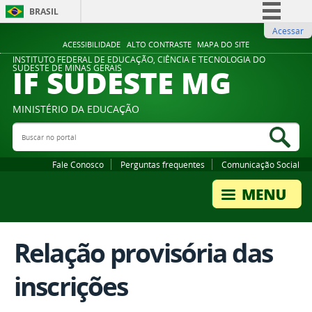
BRASIL
Acessar
Simplifique!
ACESSIBILIDADE
ALTO CONTRASTE
MAPA DO SITE
Comunica BR
INSTITUTO FEDERAL DE EDUCAÇÃO, CIÊNCIA E TECNOLOGIA DO
IF SUDESTE MG
SUDESTE DE MINAS GERAIS
Participe
Acesso à informação
MINISTÉRIO DA EDUCAÇÃO
Legislação
Buscar no portal
Bus
Canais
Fale Conosco
Perguntas frequentes
Comunicação Social
Relação provisória das
inscrições