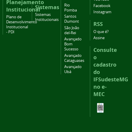
Planejamento
Rio
Facebook
Sistemas
Institucional
Pomba
Instagram
Sistemas
Santos
Plano de
Institucionais
Dumont
Desenvolvimento
RSS
Institucional
São João
O que é?
- PDI
del-Rei
Assine
Avançado
Bom
Consulte
Sucesso
Avançado
o
Cataguases
cadastro
Avançado
do
Ubá
IFSudesteMG
no e-
MEC