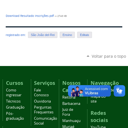
Download Resultado Inscrições.pdf
— 2743 KB
registrado em:
São João del-Rei
Ensino
Editais
Voltar para o topo
Cursos
Serviços
Nossos
Navegação
Campi
Como
Fale
Acessibilidade
ingressar
Conosco
Mapa do
Reitoria
Técnicos
Ouvidoria
site
Barbacena
Graduação
Perguntas
Juiz de
Redes
Frequentes
Pós-
Fora
graduação
Comunicação
sociais
Manhuaçu
Social
Muriaé
YouTube