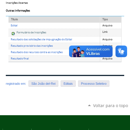
Inscrições Abertas
Outras Informações
Título
Tipo
Edital
Arquivo
Link
Formulário de Inscrições
Resultado das solicitações de impugnação do Edital
Arquivo
Resultado provisório das inscrições
Arquivo
Resultado dos recursos contra as inscrições
Arquivo
Resultado final
Arquivo
registrado em:
São João del-Rei
Editais
Processo Seletivo
Voltar para o topo