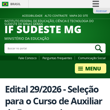
BRASIL
Acessar
Simplifique!
ACESSIBILIDADE
ALTO CONTRASTE
MAPA DO SITE
Comunica BR
INSTITUTO FEDERAL DE EDUCAÇÃO, CIÊNCIA E TECNOLOGIA DO
IF SUDESTE MG
SUDESTE DE MINAS GERAIS
Participe
Acesso à informação
MINISTÉRIO DA EDUCAÇÃO
Legislação
Buscar no portal
Bus
Canais
Fale Conosco
Perguntas frequentes
Comunicação Social
Edital 29/2026 - Seleção
para o Curso de Auxiliar