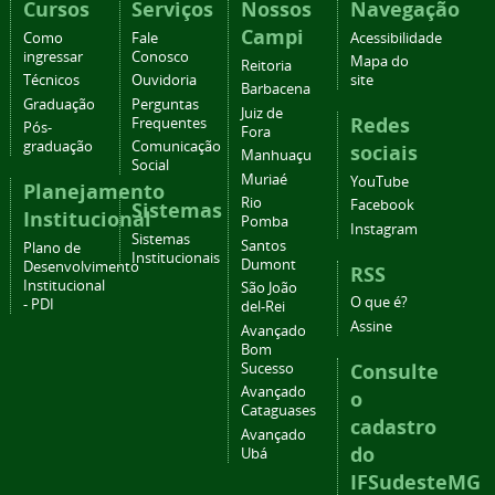
Cursos
Serviços
Nossos
Navegação
Campi
Como
Fale
Acessibilidade
ingressar
Conosco
Mapa do
Reitoria
Técnicos
Ouvidoria
site
Barbacena
Graduação
Perguntas
Juiz de
Redes
Frequentes
Pós-
Fora
graduação
Comunicação
sociais
Manhuaçu
Social
Muriaé
YouTube
Planejamento
Rio
Facebook
Sistemas
Institucional
Pomba
Instagram
Sistemas
Santos
Plano de
Institucionais
Dumont
Desenvolvimento
RSS
Institucional
São João
O que é?
- PDI
del-Rei
Assine
Avançado
Bom
Consulte
Sucesso
Avançado
o
Cataguases
cadastro
Avançado
do
Ubá
IFSudesteMG