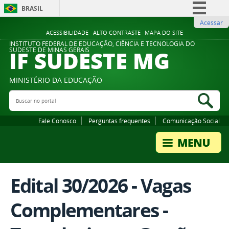
BRASIL
Acessar
Simplifique!
ACESSIBILIDADE
ALTO CONTRASTE
MAPA DO SITE
Comunica BR
INSTITUTO FEDERAL DE EDUCAÇÃO, CIÊNCIA E TECNOLOGIA DO
IF SUDESTE MG
SUDESTE DE MINAS GERAIS
Participe
Acesso à informação
MINISTÉRIO DA EDUCAÇÃO
Legislação
Buscar no portal
Bus
Canais
Fale Conosco
Perguntas frequentes
Comunicação Social
Edital 30/2026 - Vagas
Complementares -