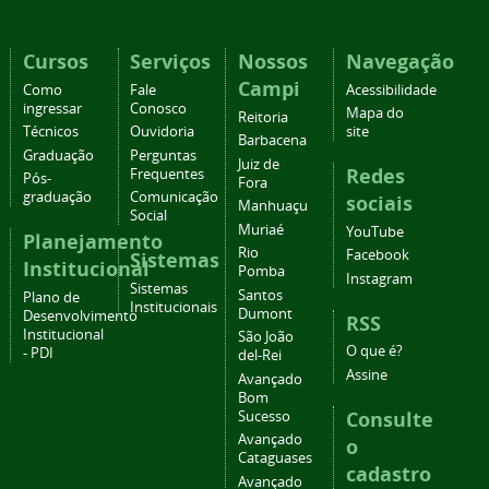
Cursos
Serviços
Nossos
Navegação
Campi
Como
Fale
Acessibilidade
ingressar
Conosco
Mapa do
Reitoria
Técnicos
Ouvidoria
site
Barbacena
Graduação
Perguntas
Juiz de
Redes
Frequentes
Pós-
Fora
graduação
Comunicação
sociais
Manhuaçu
Social
Muriaé
YouTube
Planejamento
Rio
Facebook
Sistemas
Institucional
Pomba
Instagram
Sistemas
Santos
Plano de
Institucionais
Dumont
Desenvolvimento
RSS
Institucional
São João
O que é?
- PDI
del-Rei
Assine
Avançado
Bom
Consulte
Sucesso
Avançado
o
Cataguases
cadastro
Avançado