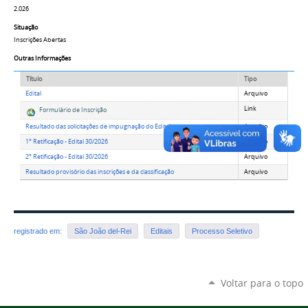
2.026
Situação
Inscrições Abertas
Outras Informações
Título
Tipo
Edital
Arquivo
Link
Formulário de Inscrição
Resultado das solicitações de impugnação do Edital
Arquivo
1° Retificação - Edital 30/2026
Arquivo
2° Retificação - Edital 30/2026
Arquivo
Resultado provisório das inscrições e da classificação
Arquivo
registrado em:
São João del-Rei
Editais
Processo Seletivo
Voltar para o topo