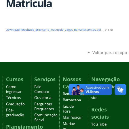
Matrícula
Download Resultado_provisorio_matricula_Vagas_Remanescentes.pdf
— 311 KB
Voltar para o topo
Cursos
Serviços
Nossos
Navegação
Campi
Como
Fale
Acessibilidade
ingressar
Conosco
Mapa do
Reitoria
Técnicos
Ouvidoria
site
Barbacena
Graduação
Perguntas
Juiz de
Redes
Frequentes
Pós-
Fora
graduação
Comunicação
sociais
Manhuaçu
Social
Muriaé
YouTube
Planejamento