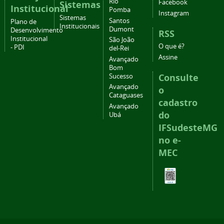
Rio
Facebook
Sistemas
Institucional
Pomba
Instagram
Sistemas
Santos
Plano de
Institucionais
Dumont
Desenvolvimento
RSS
Institucional
São João
O que é?
- PDI
del-Rei
Assine
Avançado
Bom
Consulte
Sucesso
Avançado
o
Cataguases
cadastro
Avançado
do
Ubá
IFSudesteMG
no e-
MEC