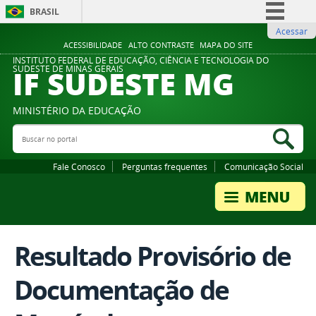
BRASIL
Acessar
Simplifique!
ACESSIBILIDADE
ALTO CONTRASTE
MAPA DO SITE
Comunica BR
INSTITUTO FEDERAL DE EDUCAÇÃO, CIÊNCIA E TECNOLOGIA DO
IF SUDESTE MG
SUDESTE DE MINAS GERAIS
Participe
Acesso à informação
MINISTÉRIO DA EDUCAÇÃO
Legislação
Buscar no portal
Bus
Canais
Fale Conosco
Perguntas frequentes
Comunicação Social
Resultado Provisório de
Documentação de