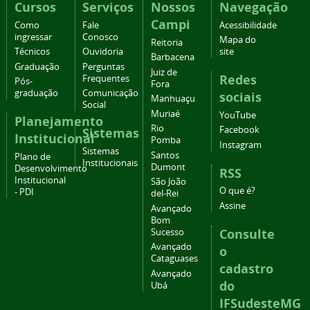
Cursos
Serviços
Nossos
Navegação
Campi
Como
Fale
Acessibilidade
ingressar
Conosco
Mapa do
Reitoria
Técnicos
Ouvidoria
site
Barbacena
Graduação
Perguntas
Juiz de
Redes
Frequentes
Pós-
Fora
graduação
Comunicação
sociais
Manhuaçu
Social
Muriaé
YouTube
Planejamento
Rio
Facebook
Sistemas
Institucional
Pomba
Instagram
Sistemas
Santos
Plano de
Institucionais
Dumont
Desenvolvimento
RSS
Institucional
São João
O que é?
- PDI
del-Rei
Assine
Avançado
Bom
Consulte
Sucesso
Avançado
o
Cataguases
cadastro
Avançado
do
Ubá
IFSudesteMG