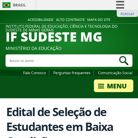
BRASIL
Acessar
Simplifique!
ACESSIBILIDADE
ALTO CONTRASTE
MAPA DO SITE
Comunica BR
INSTITUTO FEDERAL DE EDUCAÇÃO, CIÊNCIA E TECNOLOGIA DO
IF SUDESTE MG
SUDESTE DE MINAS GERAIS
Participe
Acesso à informação
MINISTÉRIO DA EDUCAÇÃO
Legislação
Buscar no portal
Bus
Canais
Fale Conosco
Perguntas frequentes
Comunicação Social
Edital de Seleção de
Estudantes em Baixa