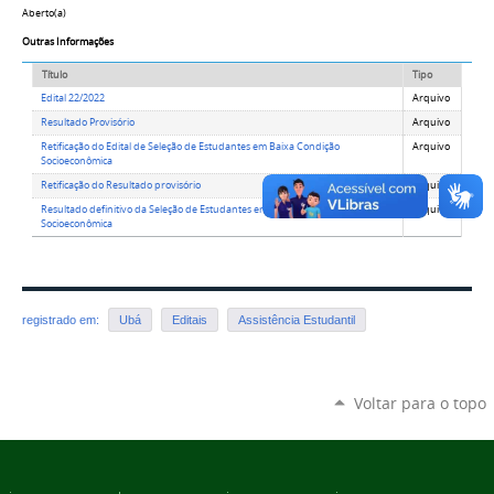
Aberto(a)
Outras Informações
Título
Tipo
Edital 22/2022
Arquivo
Resultado Provisório
Arquivo
Retificação do Edital de Seleção de Estudantes em Baixa Condição
Arquivo
Socioeconômica
Retificação do Resultado provisório
Arquivo
Resultado definitivo da Seleção de Estudantes em Baixa Condição
Arquivo
Socioeconômica
registrado em:
Ubá
Editais
Assistência Estudantil
Voltar para o topo