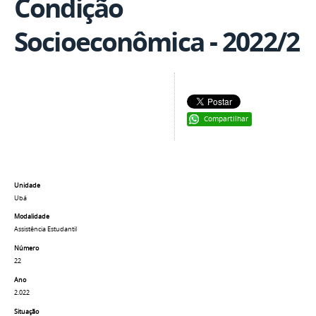
Condição
Socioeconômica - 2022/2
Compartilhar
Unidade
Ubá
Modalidade
Assistência Estudantil
Número
22
Ano
2.022
Situação