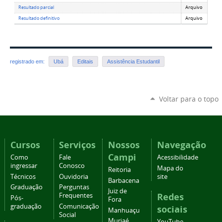
Resultado parcial
Arquivo
Resultado definitivo
Arquivo
registrado em:
Ubá
Editais
Assistência Estudantil
Voltar para o topo
Cursos
Serviços
Nossos
Navegação
Campi
Como
Fale
Acessibilidade
ingressar
Conosco
Mapa do
Reitoria
Técnicos
Ouvidoria
site
Barbacena
Graduação
Perguntas
Juiz de
Redes
Frequentes
Pós-
Fora
graduação
Comunicação
sociais
Manhuaçu
Social
Muriaé
YouTube