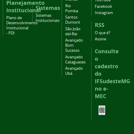
Planejamento
Rio
Facebook
Sistemas
Institucional
Pomba
Instagram
Sistemas
Santos
Plano de
Institucionais
Dumont
Desenvolvimento
RSS
Institucional
São João
O que é?
- PDI
del-Rei
Assine
Avançado
Bom
Consulte
Sucesso
Avançado
o
Cataguases
cadastro
Avançado
do
Ubá
IFSudesteMG
no e-
MEC