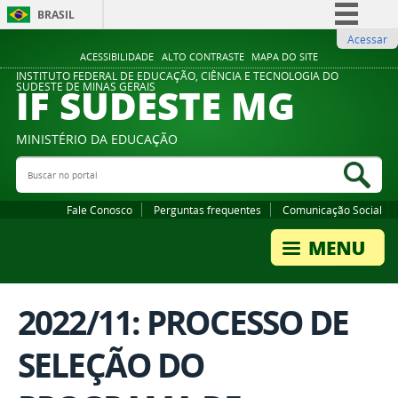
BRASIL
Acessar
Simplifique!
ACESSIBILIDADE
ALTO CONTRASTE
MAPA DO SITE
Comunica BR
INSTITUTO FEDERAL DE EDUCAÇÃO, CIÊNCIA E TECNOLOGIA DO
IF SUDESTE MG
SUDESTE DE MINAS GERAIS
Participe
Acesso à informação
MINISTÉRIO DA EDUCAÇÃO
Legislação
Buscar no portal
Bus
Canais
Fale Conosco
Perguntas frequentes
Comunicação Social
2022/11: PROCESSO DE
SELEÇÃO DO