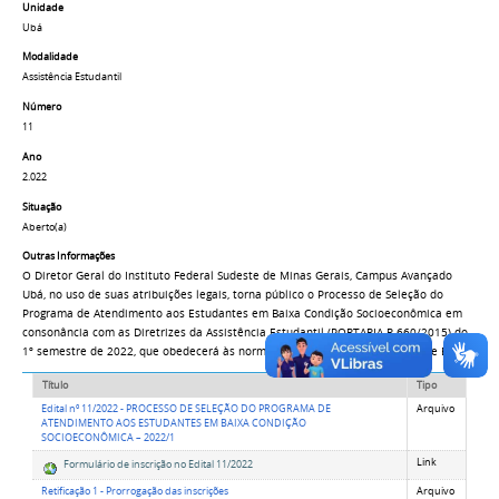
Unidade
Ubá
Modalidade
Assistência Estudantil
Número
11
Ano
2.022
Situação
Aberto(a)
Outras Informações
O Diretor Geral do Instituto Federal Sudeste de Minas Gerais, Campus Avançado
Ubá, no uso de suas atribuições legais, torna público o Processo de Seleção do
Programa de Atendimento aos Estudantes em Baixa Condição Socioeconômica em
consonância com as Diretrizes da Assistência Estudantil (PORTARIA-R 660/2015) do
1º semestre de 2022, que obedecerá às normas e instruções presentes neste Edital.
Título
Tipo
Edital nº 11/2022 - PROCESSO DE SELEÇÃO DO PROGRAMA DE
Arquivo
ATENDIMENTO AOS ESTUDANTES EM BAIXA CONDIÇÃO
SOCIOECONÔMICA – 2022/1
Link
Formulário de inscrição no Edital 11/2022
Retificação 1 - Prorrogação das inscrições
Arquivo