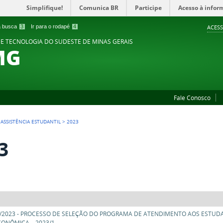
Simplifique!
Comunica BR
Participe
Acesso à infor
 a busca
3
Ir para o rodapé
4
ACESS
 E TECNOLOGIA DO SUDESTE DE MINAS GERAIS
MG
Fale Conosco
>
ASSISTÊNCIA ESTUDANTIL
>
2023
3
11/2023 - PROCESSO DE SELEÇÃO DO PROGRAMA DE ATENDIMENTO AOS ESTU
ONÔMICA – 2023/1