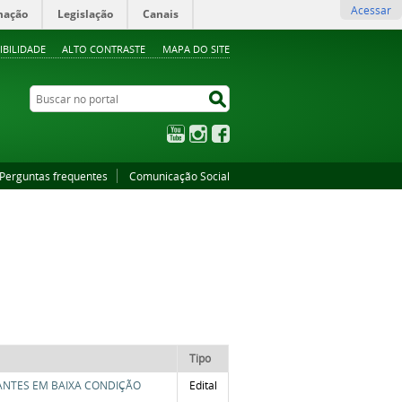
Acessar
mação
Legislação
Canais
IBILIDADE
ALTO CONTRASTE
MAPA DO SITE
Buscar no portal
Buscar no portal
YouTube
Instagram
Facebook
Perguntas frequentes
Comunicação Social
Tipo
DANTES EM BAIXA CONDIÇÃO
Edital