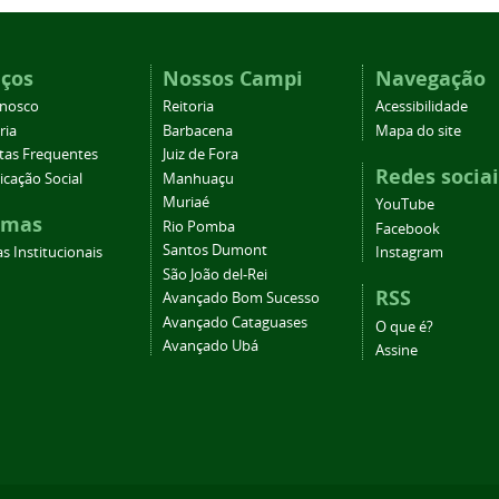
iços
Nossos Campi
Navegação
onosco
Reitoria
Acessibilidade
ria
Barbacena
Mapa do site
tas Frequentes
Juiz de Fora
Redes sociai
cação Social
Manhuaçu
Muriaé
YouTube
emas
Rio Pomba
Facebook
Santos Dumont
s Institucionais
Instagram
São João del-Rei
RSS
Avançado Bom Sucesso
Avançado Cataguases
O que é?
Avançado Ubá
Assine