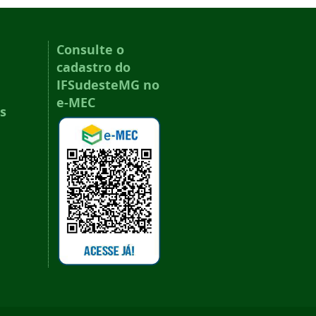
Consulte o
cadastro do
IFSudesteMG no
e-MEC
s