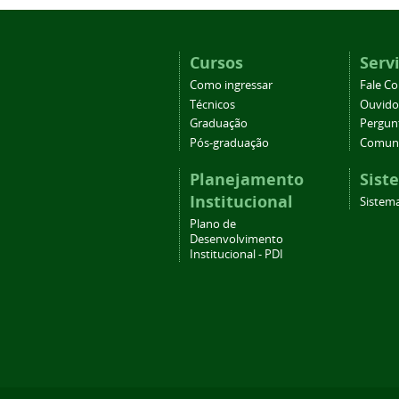
Cursos
Serv
Como ingressar
Fale C
Técnicos
Ouvido
Graduação
Pergun
Pós-graduação
Comuni
Planejamento
Sist
Institucional
Sistema
Plano de
Desenvolvimento
Institucional - PDI