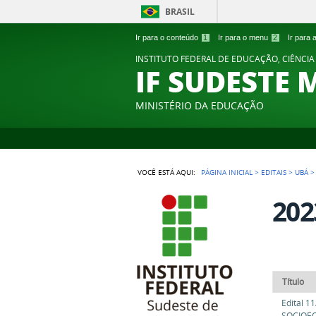
BRASIL
Ir para o conteúdo
1
Ir para o menu
2
Ir para
INSTITUTO FEDERAL DE EDUCAÇÃO, CIÊNCIA
IF SUDESTE 
MINISTÉRIO DA EDUCAÇÃO
VOCÊ ESTÁ AQUI:
PÁGINA INICIAL
>
EDITAIS
>
UBÁ
202
Título
Edital 
SOCIOEC