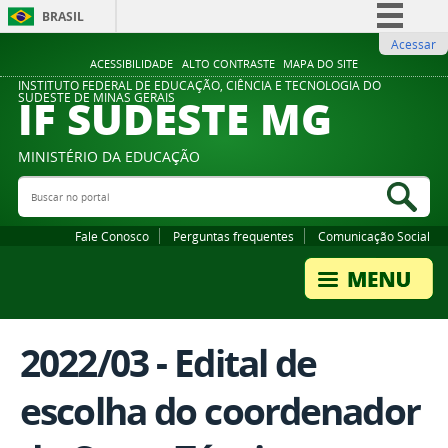
BRASIL
Acessar
Simplifique!
ACESSIBILIDADE
ALTO CONTRASTE
MAPA DO SITE
Comunica BR
INSTITUTO FEDERAL DE EDUCAÇÃO, CIÊNCIA E TECNOLOGIA DO
IF SUDESTE MG
SUDESTE DE MINAS GERAIS
Participe
Acesso à informação
MINISTÉRIO DA EDUCAÇÃO
Legislação
Buscar no portal
Bus
Canais
Fale Conosco
Perguntas frequentes
Comunicação Social
2022/03 - Edital de
escolha do coordenador