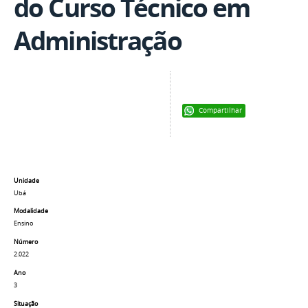
do Curso Técnico em
Administração
Compartilhar
Unidade
Ubá
Modalidade
Ensino
Número
2.022
Ano
3
Situação