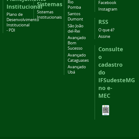
Rio
Facebook
Sistemas
Institucional
Pomba
Instagram
Sistemas
Santos
Plano de
Institucionais
Dumont
Desenvolvimento
RSS
Institucional
São João
O que é?
- PDI
del-Rei
Assine
Avançado
Bom
Consulte
Sucesso
Avançado
o
Cataguases
cadastro
Avançado
do
Ubá
IFSudesteMG
no e-
MEC