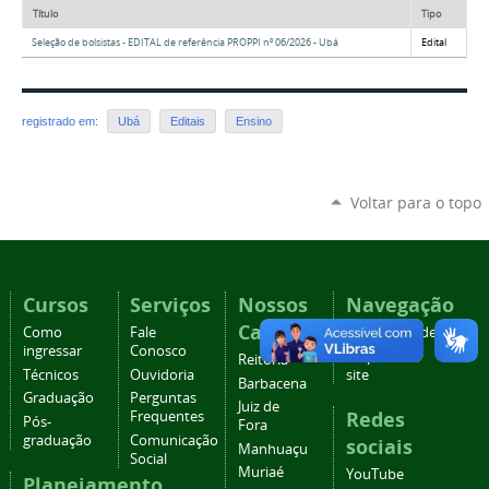
Título
Tipo
Seleção de bolsistas - EDITAL de referência PROPPI nº 06/2026 - Ubá
Edital
registrado em:
Ubá
Editais
Ensino
Voltar para o topo
Cursos
Serviços
Nossos
Navegação
Campi
Como
Fale
Acessibilidade
ingressar
Conosco
Mapa do
Reitoria
Técnicos
Ouvidoria
site
Barbacena
Graduação
Perguntas
Juiz de
Redes
Frequentes
Pós-
Fora
graduação
Comunicação
sociais
Manhuaçu
Social
Muriaé
YouTube
Planejamento