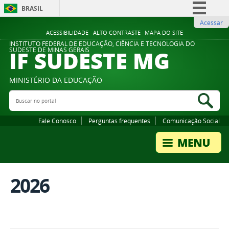
BRASIL
Acessar
Simplifique!
ACESSIBILIDADE
ALTO CONTRASTE
MAPA DO SITE
Comunica BR
INSTITUTO FEDERAL DE EDUCAÇÃO, CIÊNCIA E TECNOLOGIA DO
IF SUDESTE MG
SUDESTE DE MINAS GERAIS
Participe
Acesso à informação
MINISTÉRIO DA EDUCAÇÃO
Legislação
Buscar no portal
Bus
Canais
Fale Conosco
Perguntas frequentes
Comunicação Social
2026