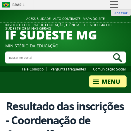
BRASIL
Acessar
Simplifique!
ACESSIBILIDADE
ALTO CONTRASTE
MAPA DO SITE
Comunica BR
INSTITUTO FEDERAL DE EDUCAÇÃO, CIÊNCIA E TECNOLOGIA DO
IF SUDESTE MG
SUDESTE DE MINAS GERAIS
Participe
Acesso à informação
MINISTÉRIO DA EDUCAÇÃO
Legislação
Buscar no portal
Bus
Canais
Fale Conosco
Perguntas frequentes
Comunicação Social
Resultado das inscrições
- Coordenação de