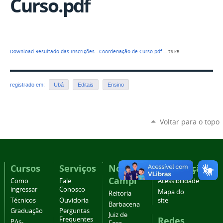
Curso.pdf
Download Resultado das inscrições - Coordenação de Curso.pdf
— 78 KB
registrado em:
Ubá
Editais
Ensino
Voltar para o topo
Cursos
Serviços
Nossos
Navegação
Campi
Como
Fale
Acessibilidade
ingressar
Conosco
Mapa do
Reitoria
Técnicos
Ouvidoria
site
Barbacena
Graduação
Perguntas
Juiz de
Redes
Frequentes
Pós-