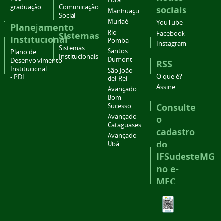
Fora
graduação
Comunicação
sociais
Manhuaçu
Social
Muriaé
YouTube
Planejamento
Rio
Facebook
Sistemas
Institucional
Pomba
Instagram
Sistemas
Santos
Plano de
Institucionais
Dumont
Desenvolvimento
RSS
Institucional
São João
O que é?
- PDI
del-Rei
Assine
Avançado
Bom
Consulte
Sucesso
Avançado
o
Cataguases
cadastro
Avançado
do
Ubá
IFSudesteMG
no e-
MEC