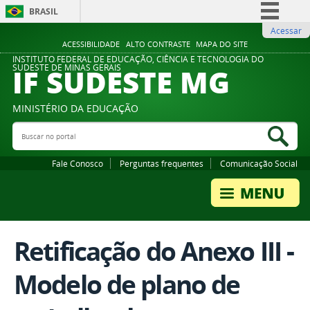
BRASIL
Acessar
Simplifique!
ACESSIBILIDADE
ALTO CONTRASTE
MAPA DO SITE
Comunica BR
INSTITUTO FEDERAL DE EDUCAÇÃO, CIÊNCIA E TECNOLOGIA DO
IF SUDESTE MG
SUDESTE DE MINAS GERAIS
Participe
Acesso à informação
MINISTÉRIO DA EDUCAÇÃO
Legislação
Buscar no portal
Bus
Canais
Fale Conosco
Perguntas frequentes
Comunicação Social
Retificação do Anexo III -
Modelo de plano de