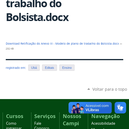
trabalho do
Bolsista.docx
Download Retificação do Anexo III - Modelo de plano de trabalho do Bolsista.docx
—
232 KB
registrado em:
Ubá
Editais
Ensino
Voltar para o topo
Cursos
Serviços
Nossos
Navegação
Campi
Como
Fale
Acessibilidade
ingressar
Conosco