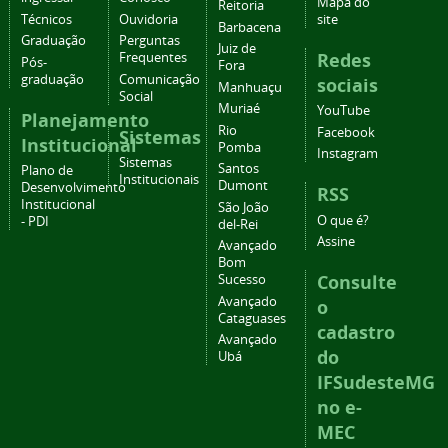
Mapa do
Reitoria
Técnicos
Ouvidoria
site
Barbacena
Graduação
Perguntas
Juiz de
Redes
Frequentes
Pós-
Fora
graduação
Comunicação
sociais
Manhuaçu
Social
Muriaé
YouTube
Planejamento
Rio
Facebook
Sistemas
Institucional
Pomba
Instagram
Sistemas
Santos
Plano de
Institucionais
Dumont
Desenvolvimento
RSS
Institucional
São João
O que é?
- PDI
del-Rei
Assine
Avançado
Bom
Consulte
Sucesso
Avançado
o
Cataguases
cadastro
Avançado
do
Ubá
IFSudesteMG
no e-
MEC