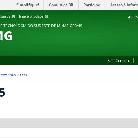
Simplifique!
Comunica BR
Participe
Acesso à infor
 a busca
3
Ir para o rodapé
4
ACESS
 E TECNOLOGIA DO SUDESTE DE MINAS GERAIS
MG
Fale Conosco
>
EXTENSÃO
>
2025
5