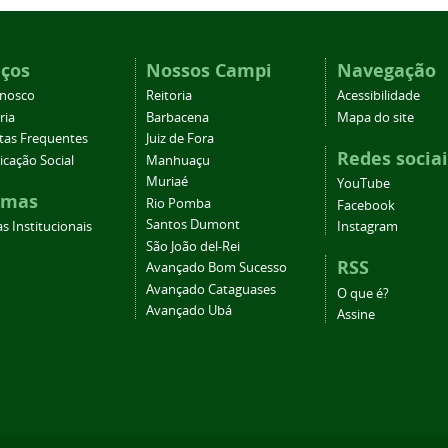
iços
Nossos Campi
Navegação
onosco
Reitoria
Acessibilidade
ria
Barbacena
Mapa do site
tas Frequentes
Juiz de Fora
Redes sociai
cação Social
Manhuaçu
Muriaé
YouTube
emas
Rio Pomba
Facebook
Santos Dumont
s Institucionais
Instagram
São João del-Rei
RSS
Avançado Bom Sucesso
Avançado Cataguases
O que é?
Avançado Ubá
Assine