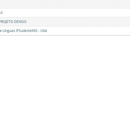
AS
 PROJETO DENGO
e Línguas IFSudesteMG - Ubá