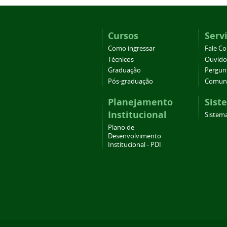
Cursos
Serv
Como ingressar
Fale C
Técnicos
Ouvido
Graduação
Pergun
Pós-graduação
Comuni
Planejamento
Sist
Institucional
Sistema
Plano de
Desenvolvimento
Institucional - PDI