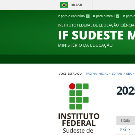
BRASIL
Ir para o conteúdo
1
Ir para o menu
2
Ir para
INSTITUTO FEDERAL DE EDUCAÇÃO, CIÊNCIA
IF SUDESTE 
MINISTÉRIO DA EDUCAÇÃO
VOCÊ ESTÁ AQUI:
PÁGINA INICIAL
>
EDITAIS
>
UBÁ
202
Título
PRÉ IF