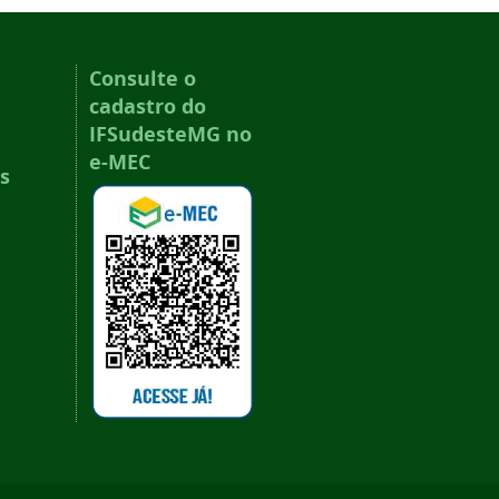
Consulte o
cadastro do
IFSudesteMG no
e-MEC
s