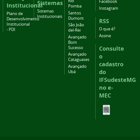
Rio
Facebook
Sistemas
Institucional
Pomba
Instagram
Sistemas
Santos
Plano de
Institucionais
Dumont
Desenvolvimento
RSS
Institucional
São João
O que é?
- PDI
del-Rei
Assine
Avançado
Bom
Consulte
Sucesso
Avançado
o
Cataguases
cadastro
Avançado
do
Ubá
IFSudesteMG
no e-
MEC