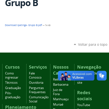
Grupo B
Download Ipatinga- Grupo B.pdf
— 74 KB
Voltar para o topo
Cursos
Serviços
Nossos
Navegação
Campi
Como
Fale
Acessibilidade
ingressar
Conosco
Mapa do
Reitoria
Técnicos
Ouvidoria
site
Barbacena
Graduação
Perguntas
Juiz de
Redes
Frequentes
Pós-
Fora
graduação
Comunicação
sociais
Manhuaçu
Social
Muriaé
YouTube
Planejamento