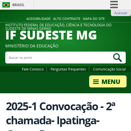
BRASIL
Acessar
Simplifique!
ACESSIBILIDADE
ALTO CONTRASTE
MAPA DO SITE
Comunica BR
INSTITUTO FEDERAL DE EDUCAÇÃO, CIÊNCIA E TECNOLOGIA DO
IF SUDESTE MG
SUDESTE DE MINAS GERAIS
Participe
Acesso à informação
MINISTÉRIO DA EDUCAÇÃO
Legislação
Buscar no portal
Bus
Canais
Fale Conosco
Perguntas frequentes
Comunicação Social
2025-1 Convocação - 2ª
chamada- Ipatinga-