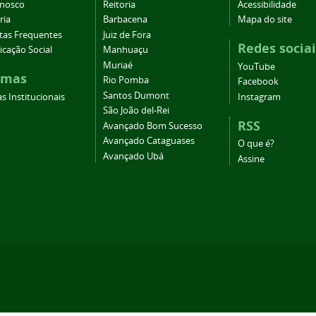
onosco
Reitoria
Acessibilidade
ria
Barbacena
Mapa do site
tas Frequentes
Juiz de Fora
Redes sociai
cação Social
Manhuaçu
Muriaé
YouTube
emas
Rio Pomba
Facebook
Santos Dumont
s Institucionais
Instagram
São João del-Rei
RSS
Avançado Bom Sucesso
Avançado Cataguases
O que é?
Avançado Ubá
Assine