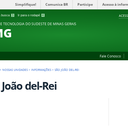
Simplifique!
Comunica BR
Participe
Acesso à infor
 a busca
3
Ir para o rodapé
4
ACESS
 E TECNOLOGIA DO SUDESTE DE MINAS GERAIS
MG
Fale Conosco
>
NOSSAS UNIDADES
>
INFORMAÇÕES
>
SÃO JOÃO DEL-REI
 João del-Rei