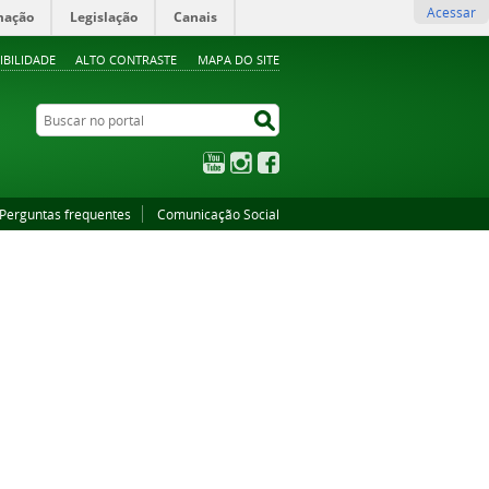
Acessar
mação
Legislação
Canais
IBILIDADE
ALTO CONTRASTE
MAPA DO SITE
Buscar no portal
Buscar no portal
YouTube
Instagram
Facebook
Perguntas frequentes
Comunicação Social