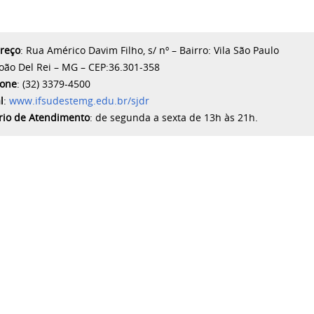
reço
: Rua Américo Davim Filho, s/ nº – Bairro: Vila São Paulo
João Del Rei – MG – CEP:36.301-358
fone
: (32) 3379-4500
l
:
www.ifsudestemg.edu.br/sjdr
rio de
Atendimento
: de segunda a sexta de 13h às 21h.