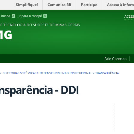
Simplifique!
Comunica BR
Participe
Acesso à infor
 a busca
3
Ir para o rodapé
4
ACESS
 E TECNOLOGIA DO SUDESTE DE MINAS GERAIS
MG
Fale Conosco
>
DIRETORIAS SISTÊMICAS
>
DESENVOLVIMENTO INSTITUCIONAL
>
TRANSPARÊNCIA
nsparência - DDI