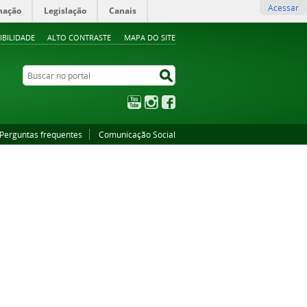
Acessar
mação
Legislação
Canais
IBILIDADE
ALTO CONTRASTE
MAPA DO SITE
Buscar no portal
Buscar no portal
YouTube
Instagram
Facebook
Perguntas frequentes
Comunicação Social