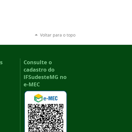
Voltar para o topo
s
Consulte o
cadastro do
IFSudesteMG no
e-MEC