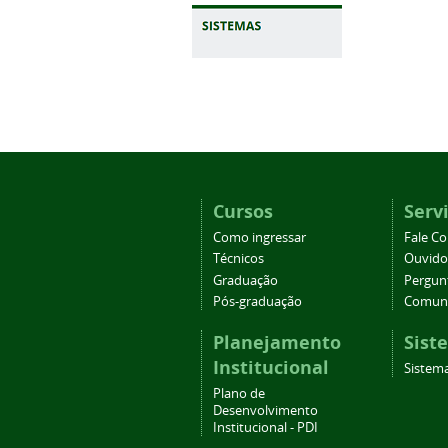
Cursos
Serv
Como ingressar
Fale C
Técnicos
Ouvido
Graduação
Pergun
Pós-graduação
Comuni
Planejamento
Sist
Institucional
Sistem
Plano de
Desenvolvimento
Institucional - PDI