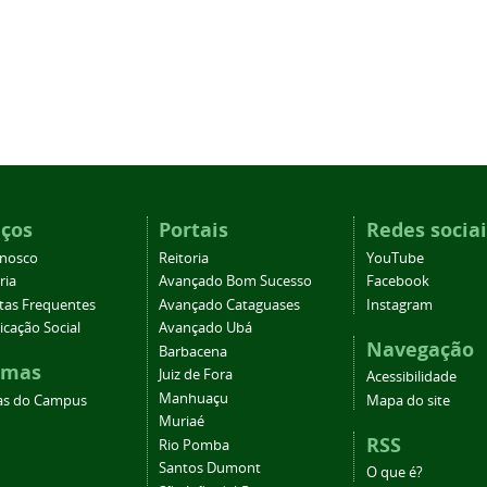
iços
Portais
Redes sociai
onosco
Reitoria
YouTube
ria
Avançado Bom Sucesso
Facebook
tas Frequentes
Avançado Cataguases
Instagram
cação Social
Avançado Ubá
Navegação
Barbacena
emas
Juiz de Fora
Acessibilidade
Manhuaçu
as do Campus
Mapa do site
Muriaé
RSS
Rio Pomba
Santos Dumont
O que é?