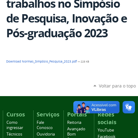
trabalhos no Simpósio
de Pesquisa, Inovação e
Pós-graduação 2023
Download Normas_Simpósio_Pesquisa_2023.pdf
— 228 KB
Voltar para o topo
Cursos
Serviços
Portais
Redes
sociais
Como
Fale
Reitoria
ingressar
Conosco
Avançado
YouTube
Técnicos
Ouvidoria
Bom
Facebook