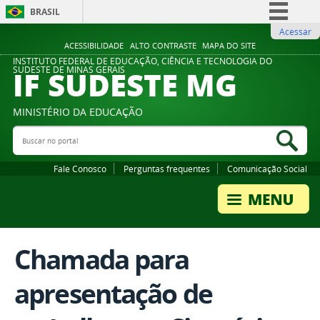
BRASIL
Acessar
Simplifique!
ACESSIBILIDADE
ALTO CONTRASTE
MAPA DO SITE
Comunica BR
INSTITUTO FEDERAL DE EDUCAÇÃO, CIÊNCIA E TECNOLOGIA DO
IF SUDESTE MG
SUDESTE DE MINAS GERAIS
Participe
Acesso à informação
MINISTÉRIO DA EDUCAÇÃO
Legislação
Buscar no portal
Bus
Canais
Fale Conosco
Perguntas frequentes
Comunicação Social
Chamada para
apresentação de