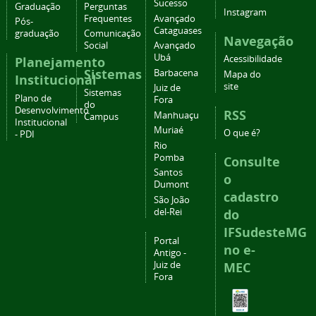
Sucesso
Graduação
Perguntas
Instagram
Frequentes
Avançado
Pós-
Cataguases
graduação
Comunicação
Navegação
Social
Avançado
Ubá
Acessibilidade
Planejamento
Sistemas
Barbacena
Mapa do
Institucional
site
Juiz de
Sistemas
Plano de
Fora
do
Desenvolvimento
RSS
Manhuaçu
Campus
Institucional
Muriaé
O que é?
- PDI
Rio
Pomba
Consulte
Santos
o
Dumont
cadastro
São João
del-Rei
do
IFSudesteMG
Portal
no e-
Antigo -
Juiz de
MEC
Fora